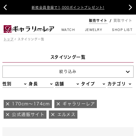


新規会員登録で1,000ポイントプレゼント!
販売サイト
買取サイト
CATEGORY
FASHION
WATCH
JEWELRY
SHOP LIST
トップ
スタイリング一覧
スタイリング一覧
絞り込み
性別
身長
店舗
タイプ
カテゴリ
170cm～174cm
ギャラリーレア
公式通販サイト
エルメス