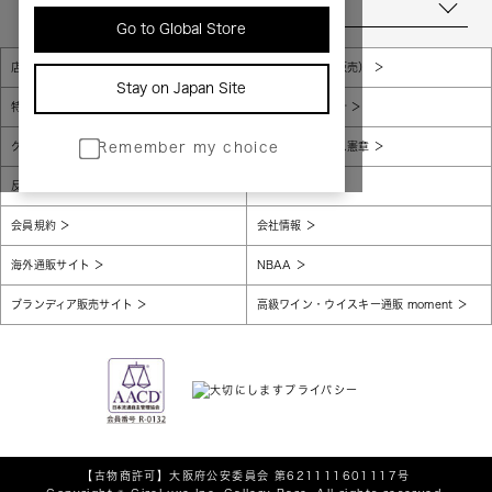
当店について
Go to Global Store
店舗一覧
販売規約（店頭販売）
Stay on Japan Site
特定商取引法に基づく表示
個人情報保護方針
グローバルプライバシーポリシー
コンプライアンス憲章
Remember my choice
反社会的勢力に対する基本方針
腐敗防止
会員規約
会社情報
海外通販サイト
NBAA
ブランディア販売サイト
高級ワイン・ウイスキー通販 moment
【古物商許可】
大阪府公安委員会 第621111601117号