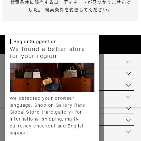
検索条件に該当するコーディネートが見つかりませんで
した。 検索条件を変更してください。
RegionSuggestion
We found a better store
for your region
お支払いについて
配送について
送料について
返品について
We detected your browser
language. Shop on Gallery Rare
サービス
Global Store (rare.gallery) for
international shipping, multi-
ヘルプ
currency checkout and English
お問い合わせ
support.