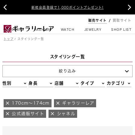


新規会員登録で1,000ポイントプレゼント!
販売サイト
買取サイト
CATEGORY
FASHION
WATCH
JEWELRY
SHOP LIST
トップ
スタイリング一覧
スタイリング一覧
絞り込み
性別
身長
店舗
タイプ
カテゴリ
170cm～174cm
ギャラリーレア
公式通販サイト
シャネル