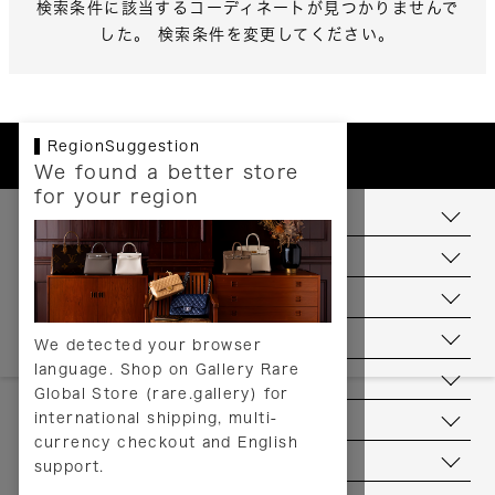
検索条件に該当するコーディネートが見つかりませんで
した。 検索条件を変更してください。
RegionSuggestion
We found a better store
for your region
お支払いについて
配送について
送料について
返品について
We detected your browser
language. Shop on Gallery Rare
サービス
Global Store (rare.gallery) for
international shipping, multi-
ヘルプ
currency checkout and English
お問い合わせ
support.