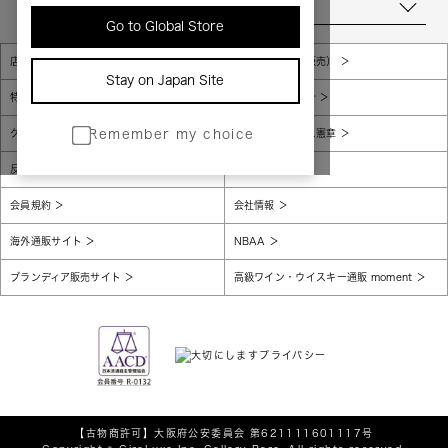
当店について
Go to Global Store
店舗一覧
販売規約（店頭販売）
Stay on Japan Site
特定商取引法に基づく表示
個人情報保護方針
グローバルプライバシーポリシー
コンプライアンス憲章
Remember my choice
反社会的勢力に対する基本方針
腐敗防止
会員規約
会社情報
海外通販サイト
NBAA
ブランディア販売サイト
高級ワイン・ウイスキー通販 moment
【古物商許可】
大阪府公安委員会 第621111601117号