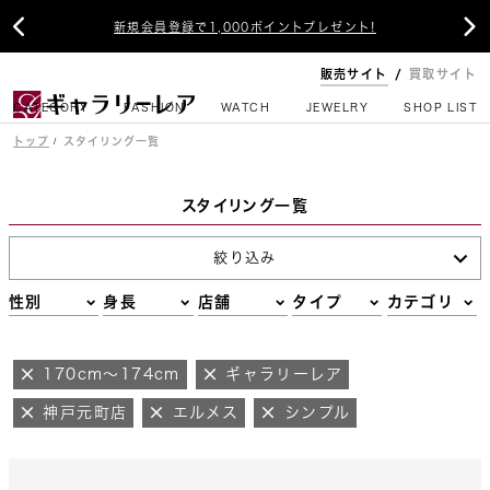


新規会員登録で1,000ポイントプレゼント!
販売サイト
買取サイト
CATEGORY
FASHION
WATCH
JEWELRY
SHOP LIST
トップ
スタイリング一覧
スタイリング一覧
絞り込み
性別
身長
店舗
タイプ
カテゴリ
170cm～174cm
ギャラリーレア
神戸元町店
エルメス
シンプル