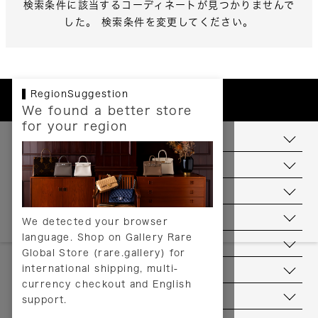
検索条件に該当するコーディネートが見つかりませんで
した。 検索条件を変更してください。
RegionSuggestion
We found a better store
for your region
お支払いについて
配送について
送料について
返品について
We detected your browser
language. Shop on Gallery Rare
サービス
Global Store (rare.gallery) for
international shipping, multi-
ヘルプ
currency checkout and English
お問い合わせ
support.