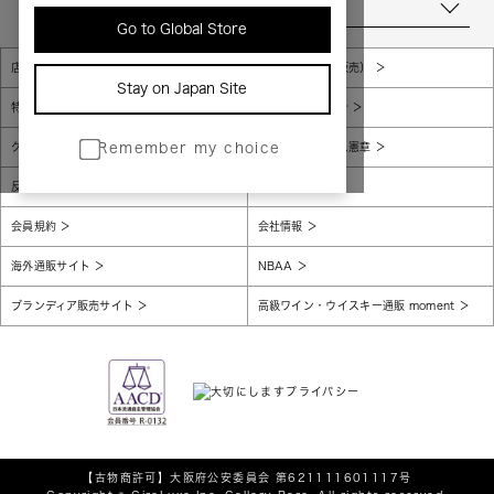
当店について
Go to Global Store
店舗一覧
販売規約（店頭販売）
Stay on Japan Site
特定商取引法に基づく表示
個人情報保護方針
グローバルプライバシーポリシー
コンプライアンス憲章
Remember my choice
反社会的勢力に対する基本方針
腐敗防止
会員規約
会社情報
海外通販サイト
NBAA
ブランディア販売サイト
高級ワイン・ウイスキー通販 moment
【古物商許可】
大阪府公安委員会 第621111601117号