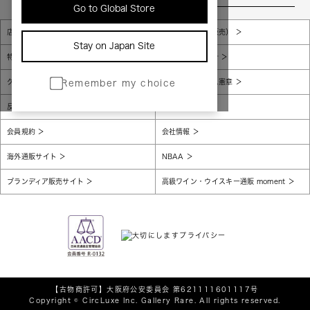
Go to Global Store
店舗一覧
販売規約（店頭販売）
Stay on Japan Site
特定商取引法に基づく表示
個人情報保護方針
グローバルプライバシーポリシー
コンプライアンス憲章
Remember my choice
反社会的勢力に対する基本方針
腐敗防止
会員規約
会社情報
海外通販サイト
NBAA
ブランディア販売サイト
高級ワイン・ウイスキー通販 moment
【古物商許可】
大阪府公安委員会 第621111601117号
Copyright © CircLuxe Inc. Gallery Rare. All rights reserved.