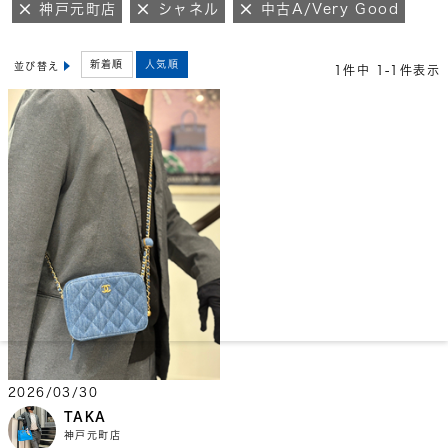
神戸元町店
シャネル
中古A/Very Good
新着順
人気順
並び替え
1
件中
1
-
1
件表示
2026/03/30
TAKA
神戸元町店