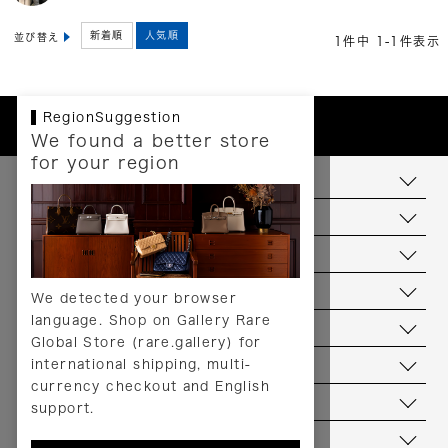
新着順
人気順
並び替え
1
件中
1
-
1
件表示
RegionSuggestion
We found a better store
for your region
お支払いについて
配送について
送料について
返品について
We detected your browser
language. Shop on Gallery Rare
サービス
Global Store (rare.gallery) for
international shipping, multi-
ヘルプ
currency checkout and English
お問い合わせ
support.
当店について