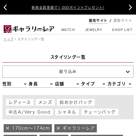


新規会員登録で1,000ポイントプレゼント!
販売サイト
買取サイト
CATEGORY
FASHION
WATCH
JEWELRY
SHOP LIST
トップ
スタイリング一覧
スタイリング一覧
絞り込み
性別
身長
店舗
タイプ
カテゴリ
レディース
メンズ
斜めかけバッグ
中古A/Very Good
シャネル
チェーンバッグ
170cm～174cm
ギャラリーレア