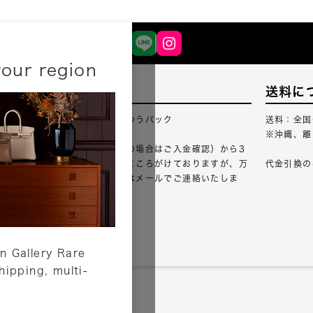
your region
配送について
送料に
配送業者：佐川急便・ゆうパック
送料：全国
※沖縄、離
ご注文確認（銀行振込の場合はご入金確認）から3
営業日以内のご出荷をこころがけておりますが、万
代金引換の
が一出荷が遅れる場合はメールでご連絡いたしま
す。
詳しくはこちら
n Gallery Rare
shipping, multi-