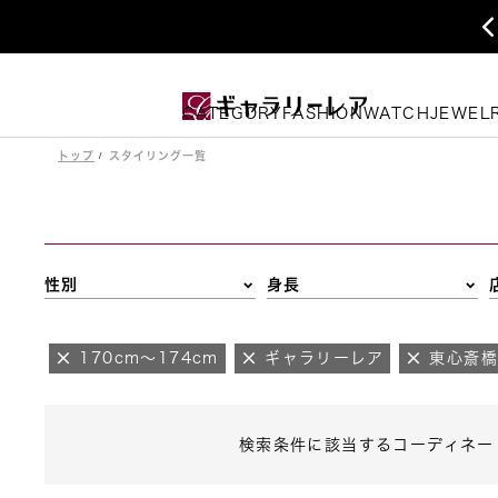
CATEGORY
FASHION
WATCH
JEWEL
トップ
スタイリング一覧
性別
身長
170cm～174cm
ギャラリーレア
東心斎
検索条件に該当するコーディネー