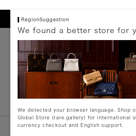
RegionSuggestion
We found a better store for 
お支払いについて
以下のお支払方法が利用可能です。
クレジットカード
ショッピングローン
銀行振込・郵便振替
代金引換
Amazon Pay
PayPay
auPay
メルペイ
店頭支払い
We detected your browser language. Shop o
Global Store (rare.gallery) for international 
詳しくはこちら
currency checkout and English support.