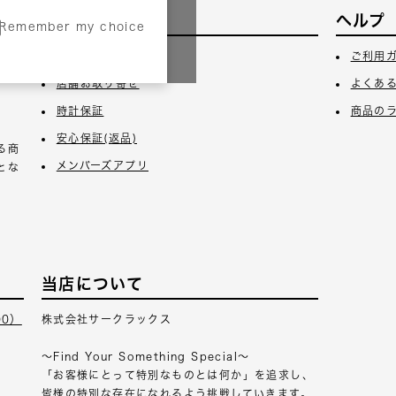
サービス
ヘルプ
Remember my choice
3日
ギフトラッピング
ご利用
店舗お取り寄せ
よくあ
時計保証
商品の
安心保証(返品)
る商
メンバーズアプリ
とな
当店について
00）
株式会社サークラックス
～Find Your Something Special～
「お客様にとって特別なものとは何か」を追求し、
皆様の特別な存在になれるよう挑戦していきます。