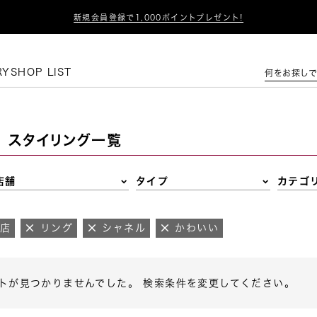

新規会員登録で1,000ポイントプレゼント!
この条件で絞り込む
RY
SHOP LIST
何をお探しで
スタイリング一覧
店舗
タイプ
カテゴ
橋店
リング
シャネル
かわいい
トが見つかりませんでした。 検索条件を変更してください。