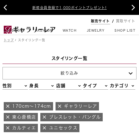


新規会員登録で1,000ポイントプレゼント!
販売サイト
買取サイト
CATEGORY
FASHION
WATCH
JEWELRY
SHOP LIST
トップ
スタイリング一覧
スタイリング一覧
絞り込み
性別
身長
店舗
タイプ
カテゴリ
170cm～174cm
ギャラリーレア
東心斎橋店
ブレスレット・バングル
カルティエ
ユニセックス