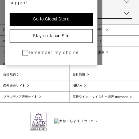
お問い合わせ
support.
当店について
Go to Global Store
店舗一覧
販売規約（店頭販売）
Stay on Japan Site
特定商取引法に基づく表示
個人情報保護方針
グローバルプライバシーポリシー
コンプライアンス憲章
Remember my choice
反社会的勢力に対する基本方針
腐敗防止
会員規約
会社情報
海外通販サイト
NBAA
ブランディア販売サイト
高級ワイン・ウイスキー通販 moment