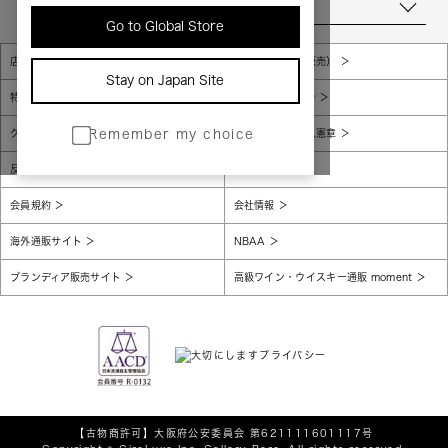
当店について
Go to Global Store
店舗一覧
販売規約（店頭販売）
Stay on Japan Site
特定商取引法に基づく表示
個人情報保護方針
グローバルプライバシーポリシー
コンプライアンス憲章
Remember my choice
反社会的勢力に対する基本方針
腐敗防止
会員規約
会社情報
海外通販サイト
NBAA
ブランディア販売サイト
高級ワイン・ウイスキー通販 moment
【古物商許可】
大阪府公安委員会 第621111601117号