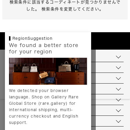
検索条件に該当するコーディネートが見つかりませんで
した。 検索条件を変更してください。
RegionSuggestion
We found a better store
for your region
お支払いについて
配送について
送料について
返品について
We detected your browser
language. Shop on Gallery Rare
サービス
Global Store (rare.gallery) for
international shipping, multi-
ヘルプ
currency checkout and English
お問い合わせ
support.