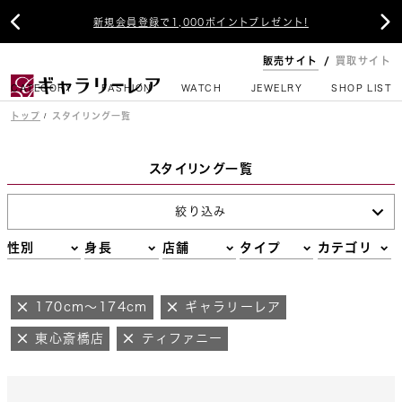


新規会員登録で1,000ポイントプレゼント!
販売サイト
買取サイト
CATEGORY
FASHION
WATCH
JEWELRY
SHOP LIST
トップ
スタイリング一覧
スタイリング一覧
絞り込み
性別
身長
店舗
タイプ
カテゴリ
170cm～174cm
ギャラリーレア
東心斎橋店
ティファニー