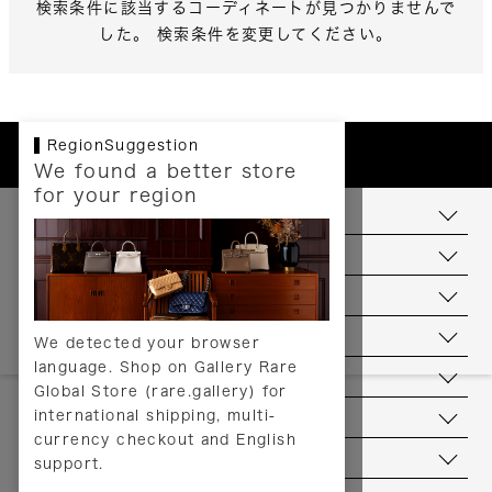
検索条件に該当するコーディネートが見つかりませんで
した。 検索条件を変更してください。
RegionSuggestion
We found a better store
for your region
お支払いについて
配送について
送料について
返品について
We detected your browser
language. Shop on Gallery Rare
サービス
Global Store (rare.gallery) for
international shipping, multi-
ヘルプ
currency checkout and English
お問い合わせ
support.