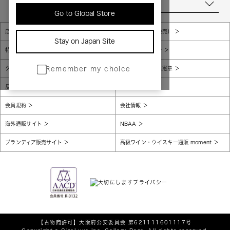
当店について
Go to Global Store
店舗一覧
販売規約（店頭販売）
Stay on Japan Site
特定商取引法に基づく表示
個人情報保護方針
グローバルプライバシーポリシー
コンプライアンス憲章
Remember my choice
反社会的勢力に対する基本方針
腐敗防止
会員規約
会社情報
海外通販サイト
NBAA
ブランディア販売サイト
高級ワイン・ウイスキー通販 moment
【古物商許可】
大阪府公安委員会 第621111601117号