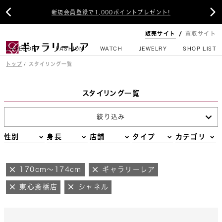


新規会員登録で1,000ポイントプレゼント!
販売サイト
買取サイト
CATEGORY
FASHION
WATCH
JEWELRY
SHOP LIST
トップ
スタイリング一覧
スタイリング一覧
絞り込み
性別
身長
店舗
タイプ
カテゴリ
170cm～174cm
ギャラリーレア
東心斎橋店
シャネル