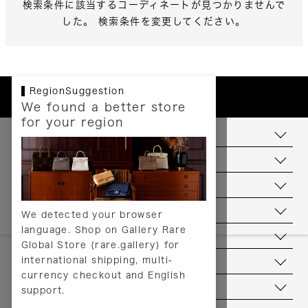
検索条件に該当するコーディネートが見つかりませんで
した。 検索条件を変更してください。
RegionSuggestion
We found a better store
for your region
お支払いについて
配送について
送料について
返品について
We detected your browser
language. Shop on Gallery Rare
サービス
Global Store (rare.gallery) for
international shipping, multi-
ヘルプ
currency checkout and English
お問い合わせ
support.