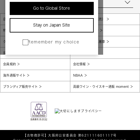
当店について
Go to Global Store
店舗一覧
販売規約（店頭販売）
Stay on Japan Site
特定商取引法に基づく表示
個人情報保護方針
グローバルプライバシーポリシー
コンプライアンス憲章
Remember my choice
反社会的勢力に対する基本方針
腐敗防止
会員規約
会社情報
海外通販サイト
NBAA
ブランディア販売サイト
高級ワイン・ウイスキー通販 moment
【古物商許可】
大阪府公安委員会 第621111601117号