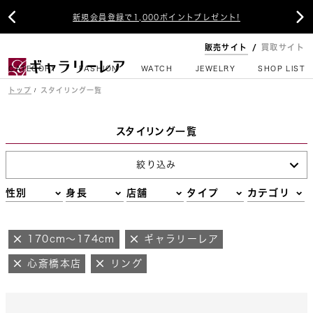


新規会員登録で1,000ポイントプレゼント!
販売サイト
買取サイト
CATEGORY
FASHION
WATCH
JEWELRY
SHOP LIST
トップ
スタイリング一覧
スタイリング一覧
絞り込み
性別
身長
店舗
タイプ
カテゴリ
170cm～174cm
ギャラリーレア
心斎橋本店
リング