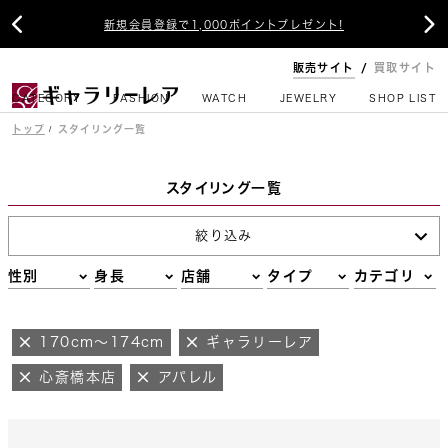


新規会員登録で1,000ポイントプレゼント!
販売サイト
買取サイト
CATEGORY
FASHION
WATCH
JEWELRY
SHOP LIST
トップ
スタイリング一覧
スタイリング一覧
絞り込み
性別
身長
店舗
タイプ
カテゴリ
170cm～174cm
ギャラリーレア
心斎橋本店
アパレル