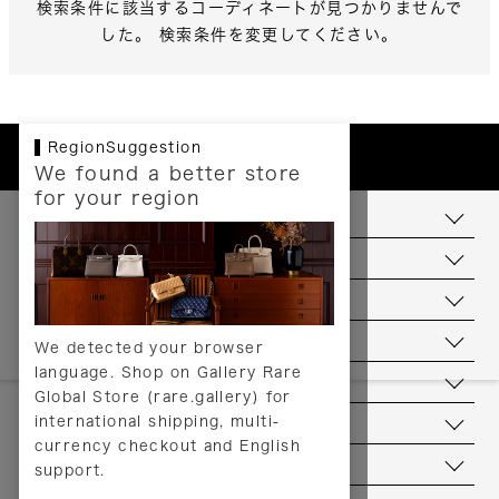
検索条件に該当するコーディネートが見つかりませんで
した。 検索条件を変更してください。
RegionSuggestion
We found a better store
for your region
お支払いについて
配送について
送料について
返品について
We detected your browser
language. Shop on Gallery Rare
サービス
Global Store (rare.gallery) for
international shipping, multi-
ヘルプ
currency checkout and English
お問い合わせ
support.