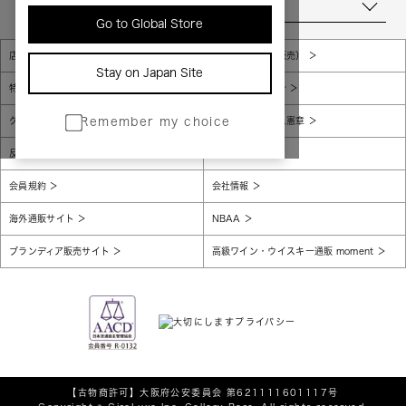
当店について
Go to Global Store
店舗一覧
販売規約（店頭販売）
Stay on Japan Site
特定商取引法に基づく表示
個人情報保護方針
グローバルプライバシーポリシー
コンプライアンス憲章
Remember my choice
反社会的勢力に対する基本方針
腐敗防止
会員規約
会社情報
海外通販サイト
NBAA
ブランディア販売サイト
高級ワイン・ウイスキー通販 moment
【古物商許可】
大阪府公安委員会 第621111601117号