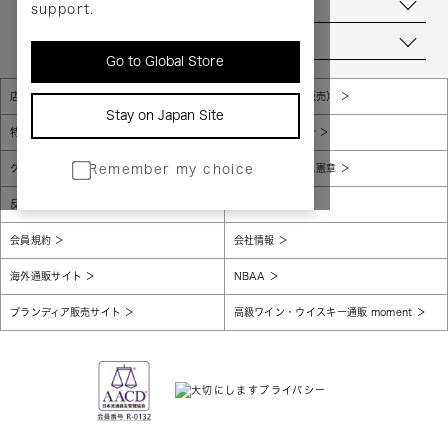
お問い合わせ
support.
当店について
Go to Global Store
店舗一覧
販売規約（店頭販売）
Stay on Japan Site
特定商取引法に基づく表示
個人情報保護方針
グローバルプライバシーポリシー
コンプライアンス憲章
Remember my choice
反社会的勢力に対する基本方針
腐敗防止
会員規約
会社情報
海外通販サイト
NBAA
ブランディア販売サイト
高級ワイン・ウイスキー通販 moment