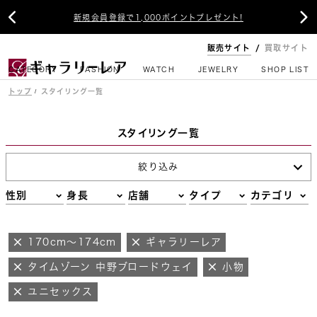


新規会員登録で1,000ポイントプレゼント!
販売サイト
買取サイト
CATEGORY
FASHION
WATCH
JEWELRY
SHOP LIST
トップ
スタイリング一覧
スタイリング一覧
絞り込み
性別
身長
店舗
タイプ
カテゴリ
170cm～174cm
ギャラリーレア
タイムゾーン 中野ブロードウェイ
小物
ユニセックス