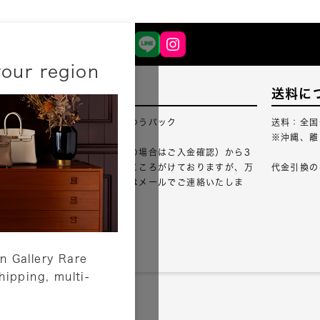
your region
配送について
送料に
配送業者：佐川急便・ゆうパック
送料：全国
※沖縄、離
ご注文確認（銀行振込の場合はご入金確認）から3
営業日以内のご出荷をこころがけておりますが、万
代金引換の
が一出荷が遅れる場合はメールでご連絡いたしま
す。
詳しくはこちら
n Gallery Rare
shipping, multi-