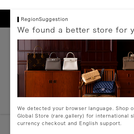
RegionSuggestion
We found a better store for 
お支払いについて
以下のお支払方法が利用可能です。
クレジットカード
ショッピングローン
銀行振込・郵便振替
代金引換
Amazon Pay
PayPay
auPay
メルペイ
店頭支払い
We detected your browser language. Shop o
Global Store (rare.gallery) for international 
詳しくはこちら
currency checkout and English support.