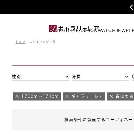
CATEGORY
FASHION
WATCH
JEWEL
トップ
スタイリング一覧
性別
身長
170cm～174cm
ギャラリーレア
青山表
検索条件に該当するコーディネー