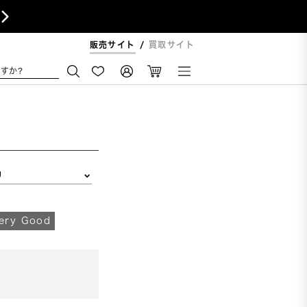

販売サイト
買取サイト
すか?
リ
ry Good