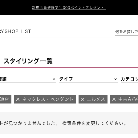

新規会員登録で1,000ポイントプレゼント!
この条件で絞り込む
RY
SHOP LIST
何をお探しで
スタイリング一覧
店舗
タイプ
カテゴ
参道店
ネックレス・ペンダント
エルメス
中古A/Ve
トが見つかりませんでした。 検索条件を変更してください。