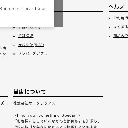
サービス
ヘルプ
Remember my choice
3日
ギフトラッピング
ご利用
店舗お取り寄せ
よくあ
時計保証
商品の
安心保証(返品)
る商
メンバーズアプリ
とな
当店について
00）
株式会社サークラックス
～Find Your Something Special～
「お客様にとって特別なものとは何か」を追求し、
皆様の特別な存在になれるよう挑戦していきます。