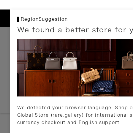
RegionSuggestion
We found a better store for 
お支払いについて
以下のお支払方法が利用可能です。
クレジットカード
ショッピングローン
銀行振込・郵便振替
代金引換
Amazon Pay
PayPay
auPay
メルペイ
店頭支払い
We detected your browser language. Shop o
Global Store (rare.gallery) for international 
詳しくはこちら
currency checkout and English support.