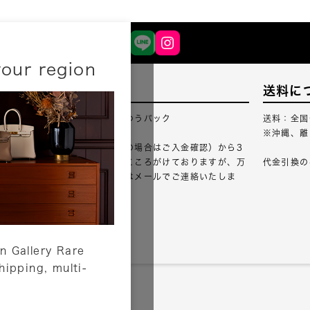
your region
配送について
送料に
配送業者：佐川急便・ゆうパック
送料：全国
※沖縄、離
ご注文確認（銀行振込の場合はご入金確認）から3
営業日以内のご出荷をこころがけておりますが、万
代金引換の
が一出荷が遅れる場合はメールでご連絡いたしま
す。
詳しくはこちら
n Gallery Rare
shipping, multi-