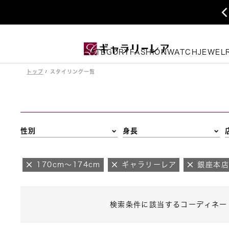
CATEGORY
FASHION
WATCH
JEWEL
トップ
スタイリング一覧
性別
身長
170cm～174cm
ギャラリーレア
銀座本
検索条件に該当するコーディネー