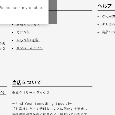
サービス
ヘルプ
Remember my choice
3日
ギフトラッピング
ご利用
店舗お取り寄せ
よくあ
時計保証
商品の
安心保証(返品)
る商
メンバーズアプリ
とな
当店について
00）
株式会社サークラックス
～Find Your Something Special～
「お客様にとって特別なものとは何か」を追求し、
皆様の特別な存在になれるよう挑戦していきます。