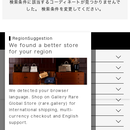
検索条件に該当するコーディネートが見つかりませんで
した。 検索条件を変更してください。
RegionSuggestion
We found a better store
for your region
お支払いについて
配送について
送料について
返品について
We detected your browser
language. Shop on Gallery Rare
サービス
Global Store (rare.gallery) for
international shipping, multi-
ヘルプ
currency checkout and English
お問い合わせ
support.