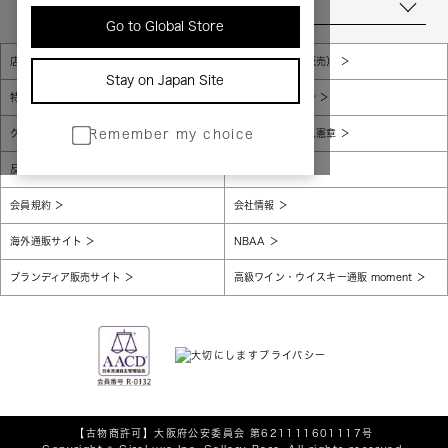
当店について
Go to Global Store
店舗一覧
販売規約（店頭販売）
Stay on Japan Site
特定商取引法に基づく表示
個人情報保護方針
グローバルプライバシーポリシー
コンプライアンス憲章
Remember my choice
反社会的勢力に対する基本方針
腐敗防止
会員規約
会社情報
海外通販サイト
NBAA
ブランディア販売サイト
高級ワイン・ウイスキー通販 moment
【古物商許可】
大阪府公安委員会 第621111601117号