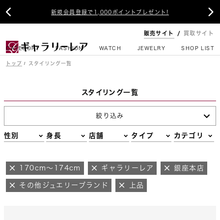


新規会員登録で1,000ポイントプレゼント!
販売サイト
買取サイト
CATEGORY
FASHION
WATCH
JEWELRY
SHOP LIST
トップ
スタイリング一覧
スタイリング一覧
絞り込み
性別
身長
店舗
タイプ
カテゴリ
170cm～174cm
ギャラリーレア
銀座本店
その他ジュエリーブランド
上品