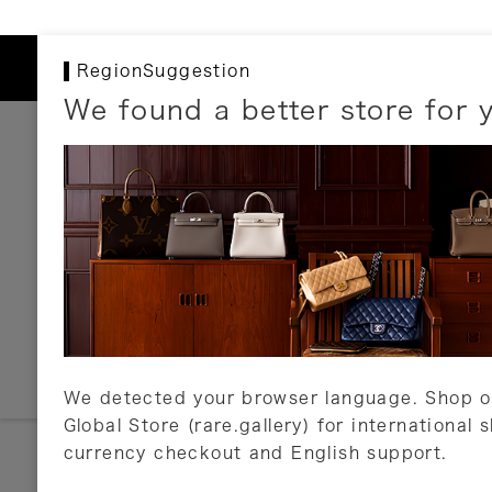
RegionSuggestion
We found a better store for 
お支払いについて
以下のお支払方法が利用可能です。
クレジットカード
ショッピングローン
銀行振込・郵便振替
代金引換
Amazon Pay
PayPay
auPay
メルペイ
店頭支払い
We detected your browser language. Shop o
Global Store (rare.gallery) for international 
詳しくはこちら
currency checkout and English support.