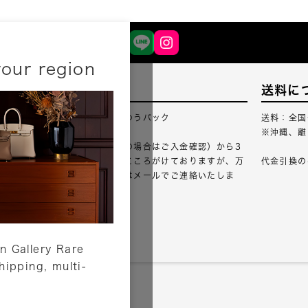
your region
配送について
送料に
配送業者：佐川急便・ゆうパック
送料：全国
※沖縄、離
ご注文確認（銀行振込の場合はご入金確認）から3
営業日以内のご出荷をこころがけておりますが、万
代金引換の
が一出荷が遅れる場合はメールでご連絡いたしま
す。
詳しくはこちら
n Gallery Rare
shipping, multi-