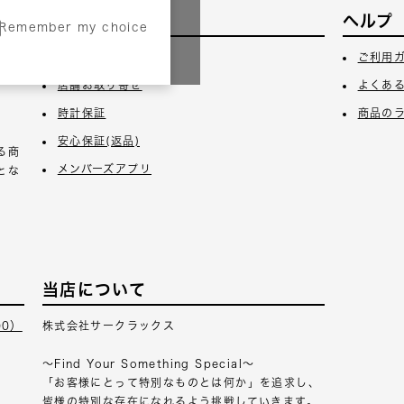
サービス
ヘルプ
Remember my choice
3日
ギフトラッピング
ご利用
店舗お取り寄せ
よくあ
時計保証
商品の
安心保証(返品)
る商
メンバーズアプリ
とな
当店について
00）
株式会社サークラックス
～Find Your Something Special～
「お客様にとって特別なものとは何か」を追求し、
皆様の特別な存在になれるよう挑戦していきます。