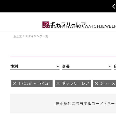
CATEGORY
FASHION
WATCH
JEWEL
トップ
スタイリング一覧
性別
身長
170cm～174cm
ギャラリーレア
シューズ
検索条件に該当するコーディネー