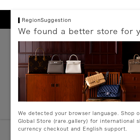
RegionSuggestion
We found a better store for 
お支払いについて
以下のお支払方法が利用可能です。
クレジットカード
ショッピングローン
銀行振込・郵便振替
代金引換
Amazon Pay
PayPay
auPay
メルペイ
店頭支払い
We detected your browser language. Shop o
Global Store (rare.gallery) for international 
詳しくはこちら
currency checkout and English support.