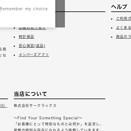
サービス
ヘルプ
Remember my choice
3日
ギフトラッピング
ご利用
店舗お取り寄せ
よくあ
時計保証
商品の
安心保証(返品)
る商
メンバーズアプリ
とな
当店について
00）
株式会社サークラックス
～Find Your Something Special～
「お客様にとって特別なものとは何か」を追求し、
皆様の特別な存在になれるよう挑戦していきます。