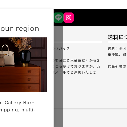
your region
配送について
送料に
配送業者：佐川急便・ゆうパック
送料：全国
※沖縄、離
ご注文確認（銀行振込の場合はご入金確認）から3
営業日以内のご出荷をこころがけておりますが、万
代金引換の
が一出荷が遅れる場合はメールでご連絡いたしま
す。
詳しくはこちら
n Gallery Rare
shipping, multi-