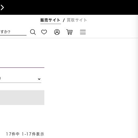

販売サイト
買取サイト
すか?
リ
17
件中
1
-
17
件表示