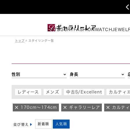
CATEGORY
FASHION
WATCH
JEWEL
トップ
スタイリング一覧
性別
身長
レディース
メンズ
中古S/Excellent
カルティ
170cm～174cm
ギャラリーレア
カルテ
新着順
人気順
並び替え