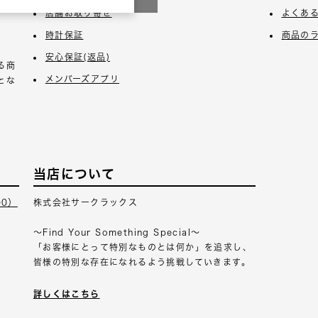
店舗お取り寄せ
よくあ
時計保証
商品の
安心保証(返品)
る商
メンバーズアプリ
とな
当店について
00）
株式会社サークラックス
～Find Your Something Special～
「お客様にとって特別なものとは何か」を追求し、
皆様の特別な存在になれるよう挑戦していきます。
詳しくはこちら