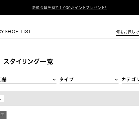

新規会員登録で1,000ポイントプレゼント!
この条件で絞り込む
RY
SHOP LIST
何をお探しで
スタイリング一覧
店舗
タイプ
カテゴ
エ
ィエ