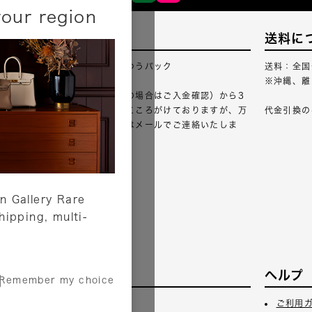
your region
配送について
送料に
配送業者：佐川急便・ゆうパック
送料：全国
※沖縄、離
ご注文確認（銀行振込の場合はご入金確認）から3
営業日以内のご出荷をこころがけておりますが、万
代金引換の
が一出荷が遅れる場合はメールでご連絡いたしま
す。
詳しくはこちら
n Gallery Rare
shipping, multi-
サービス
ヘルプ
Remember my choice
3日
ギフトラッピング
ご利用