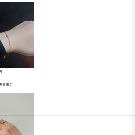
5
表参道店