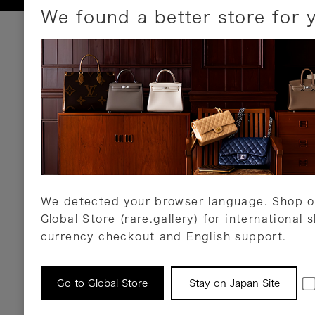
We found a better store for 
お支払いについて
以下のお支払方法が利用可能です。
クレジットカード
ショッピングローン
銀行振込・郵便振替
代金引換
Amazon Pay
PayPay
auPay
メルペイ
店頭支払い
We detected your browser language. Shop o
Global Store (rare.gallery) for international 
詳しくはこちら
currency checkout and English support.
返品について
Go to Global Store
Stay on Japan Site
返品可能な対象商品に限り、商品の受け取り後