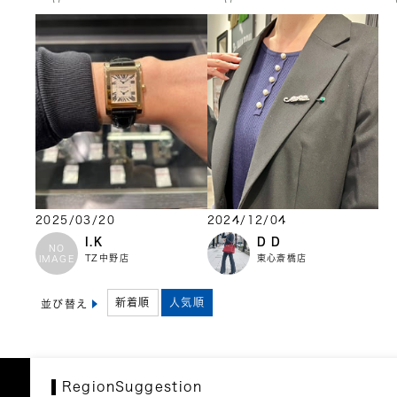
2025/03/20
2024/12/04
I.K
D D
NO
TZ中野店
東心斎橋店
IMAGE
新着順
人気順
並び替え
RegionSuggestion