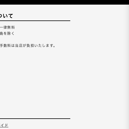
ついて
一律無料
島を除く
手数料は当店が負担いたします。
ガイド