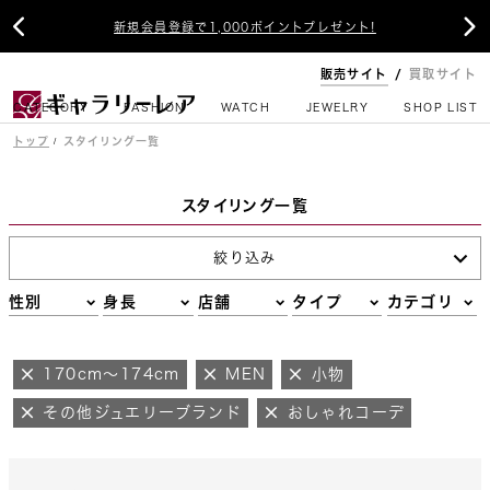


新規会員登録で1,000ポイントプレゼント!
販売サイト
買取サイト
CATEGORY
FASHION
WATCH
JEWELRY
SHOP LIST
トップ
スタイリング一覧
スタイリング一覧
絞り込み
性別
身長
店舗
タイプ
カテゴリ
170cm～174cm
MEN
小物
その他ジュエリーブランド
おしゃれコーデ