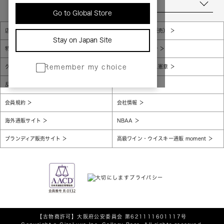
当店について
Go to Global Store
店舗一覧
販売規約（店頭販売）
Stay on Japan Site
特定商取引法に基づく表示
個人情報保護方針
グローバルプライバシーポリシー
コンプライアンス憲章
Remember my choice
反社会的勢力に対する基本方針
腐敗防止
会員規約
会社情報
海外通販サイト
NBAA
ブランディア販売サイト
高級ワイン・ウイスキー通販 moment
【古物商許可】
大阪府公安委員会 第621111601117号