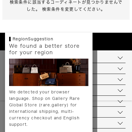
検索条件に該当するコーディネートが見つかりませんで
した。 検索条件を変更してください。
RegionSuggestion
We found a better store
for your region
お支払いについて
配送について
送料について
返品について
We detected your browser
language. Shop on Gallery Rare
サービス
Global Store (rare.gallery) for
international shipping, multi-
ヘルプ
currency checkout and English
お問い合わせ
support.