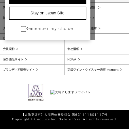
店舗一覧
販売規約（店頭販売）
Stay on Japan Site
特定商取引法に基づく表示
個人情報保護方針
グローバルプライバシーポリシー
コンプライアンス憲章
Remember my choice
反社会的勢力に対する基本方針
腐敗防止
会員規約
会社情報
海外通販サイト
NBAA
ブランディア販売サイト
高級ワイン・ウイスキー通販 moment
【古物商許可】
大阪府公安委員会 第621111601117号
Copyright © CircLuxe Inc. Gallery Rare. All rights reserved.