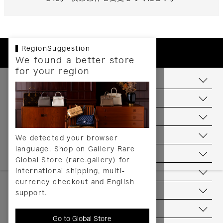
RegionSuggestion
We found a better store
for your region
お支払いについて
配送について
送料について
返品について
We detected your browser
language. Shop on Gallery Rare
サービス
Global Store (rare.gallery) for
international shipping, multi-
ヘルプ
currency checkout and English
お問い合わせ
support.
当店について
Go to Global Store