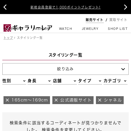


新規会員登録で1,000ポイントプレゼント!
販売サイト
買取サイト
CATEGORY
FASHION
WATCH
JEWELRY
SHOP LIST
トップ
スタイリング一覧
スタイリング一覧
絞り込み
性別
身長
店舗
タイプ
カテゴリ
165cm～169cm
公式通販サイト
シャネル
検索条件に該当するコーディネートが見つかりませんで
した。 検索条件を変更してください。