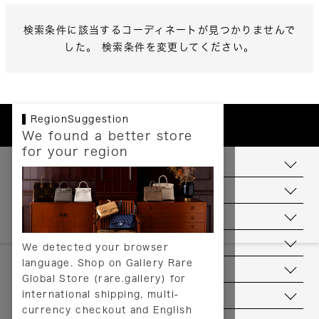
検索条件に該当するコーディネートが見つかりませんで
した。 検索条件を変更してください。
RegionSuggestion
We found a better store
for your region
お支払いについて
配送について
送料について
返品について
We detected your browser
language. Shop on Gallery Rare
サービス
Global Store (rare.gallery) for
international shipping, multi-
ヘルプ
currency checkout and English