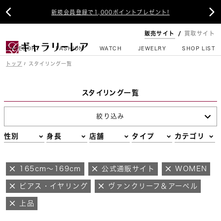


新規会員登録で1,000ポイントプレゼント!
販売サイト
買取サイト
CATEGORY
FASHION
WATCH
JEWELRY
SHOP LIST
トップ
スタイリング一覧
スタイリング一覧
絞り込み
性別
身長
店舗
タイプ
カテゴリ
165cm～169cm
公式通販サイト
WOMEN
ピアス・イヤリング
ヴァンクリーフ＆アーペル
上品