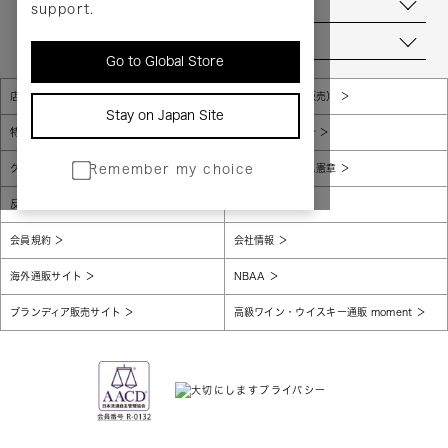
お問い合わせ
support.
当店について
Go to Global Store
店舗一覧
販売規約（店頭販売）
Stay on Japan Site
特定商取引法に基づく表示
個人情報保護方針
グローバルプライバシーポリシー
コンプライアンス憲章
Remember my choice
反社会的勢力に対する基本方針
腐敗防止
会員規約
会社情報
海外通販サイト
NBAA
ブランディア販売サイト
高級ワイン・ウイスキー通販 moment