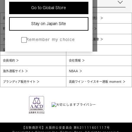
当店について
Go to Global Store
店舗一覧
販売規約（店頭販売）
Stay on Japan Site
特定商取引法に基づく表示
個人情報保護方針
グローバルプライバシーポリシー
コンプライアンス憲章
Remember my choice
反社会的勢力に対する基本方針
腐敗防止
会員規約
会社情報
海外通販サイト
NBAA
ブランディア販売サイト
高級ワイン・ウイスキー通販 moment
【古物商許可】
大阪府公安委員会 第621111601117号