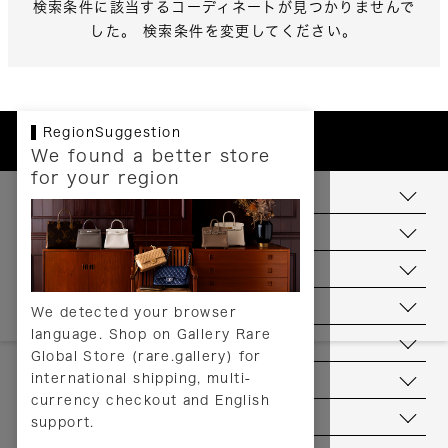
検索条件に該当するコーディネートが見つかりませんで
した。 検索条件を変更してください。
RegionSuggestion
We found a better store
for your region
お支払いについて
配送について
送料について
返品について
We detected your browser
language. Shop on Gallery Rare
サービス
Global Store (rare.gallery) for
international shipping, multi-
ヘルプ
currency checkout and English
お問い合わせ
support.