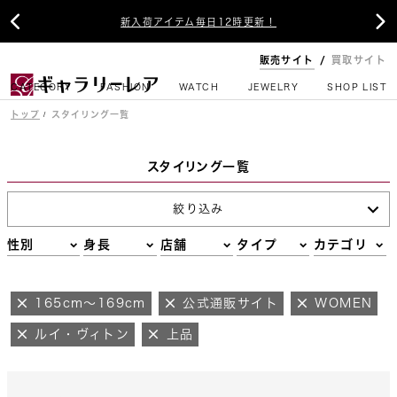


新入荷アイテム毎日12時更新！
販売サイト
買取サイト
CATEGORY
FASHION
WATCH
JEWELRY
SHOP LIST
トップ
スタイリング一覧
スタイリング一覧
絞り込み
性別
身長
店舗
タイプ
カテゴリ
165cm～169cm
公式通販サイト
WOMEN
ルイ・ヴィトン
上品