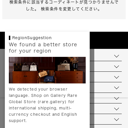
検索条件に該当するコーディネートが見つかりませんで
した。 検索条件を変更してください。
RegionSuggestion
We found a better store
for your region
お支払いについて
配送について
送料について
返品について
We detected your browser
language. Shop on Gallery Rare
サービス
Global Store (rare.gallery) for
international shipping, multi-
ヘルプ
currency checkout and English
お問い合わせ
support.