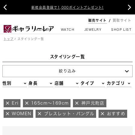


新規会員登録で1,000ポイントプレゼント!
販売サイト
買取サイト
CATEGORY
FASHION
WATCH
JEWELRY
SHOP LIST
トップ
スタイリング一覧
スタイリング一覧
絞り込み
性別
身長
店舗
タイプ
カテゴリ
Eri
165cm～169cm
神戸元町店
WOMEN
ブレスレット・バングル
おすすめ