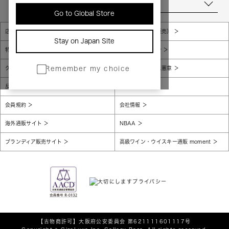
当店について
Go to Global Store
店舗一覧
販売規約（店頭販売）
Stay on Japan Site
特定商取引法に基づく表示
個人情報保護方針
グローバルプライバシーポリシー
コンプライアンス憲章
Remember my choice
反社会的勢力に対する基本方針
腐敗防止
会員規約
会社情報
海外通販サイト
NBAA
ブランディア販売サイト
高級ワイン・ウイスキー通販 moment
【古物商許可】
大阪府公安委員会 第621111601117号