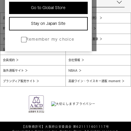
当店について
Go to Global Store
店舗一覧
販売規約（店頭販売）
Stay on Japan Site
特定商取引法に基づく表示
個人情報保護方針
グローバルプライバシーポリシー
コンプライアンス憲章
Remember my choice
反社会的勢力に対する基本方針
腐敗防止
会員規約
会社情報
海外通販サイト
NBAA
ブランディア販売サイト
高級ワイン・ウイスキー通販 moment
【古物商許可】
大阪府公安委員会 第621111601117号