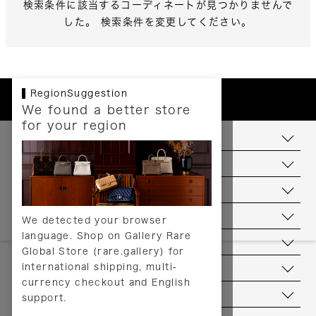
検索条件に該当するコーディネートが見つかりませんで
した。 検索条件を変更してください。
RegionSuggestion
We found a better store
for your region
お支払いについて
配送について
送料について
返品について
We detected your browser
language. Shop on Gallery Rare
サービス
Global Store (rare.gallery) for
international shipping, multi-
ヘルプ
currency checkout and English
お問い合わせ
support.