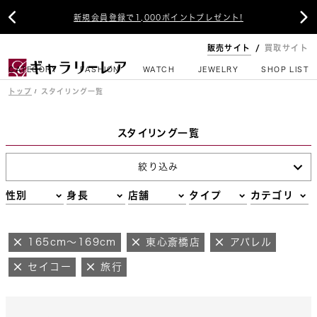


新規会員登録で1,000ポイントプレゼント!
販売サイト
買取サイト
CATEGORY
FASHION
WATCH
JEWELRY
SHOP LIST
トップ
スタイリング一覧
スタイリング一覧
絞り込み
性別
身長
店舗
タイプ
カテゴリ
165cm～169cm
東心斎橋店
アパレル
セイコー
旅行