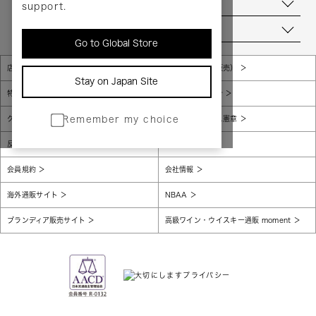
お問い合わせ
support.
当店について
Go to Global Store
店舗一覧
販売規約（店頭販売）
Stay on Japan Site
特定商取引法に基づく表示
個人情報保護方針
グローバルプライバシーポリシー
コンプライアンス憲章
Remember my choice
反社会的勢力に対する基本方針
腐敗防止
会員規約
会社情報
海外通販サイト
NBAA
ブランディア販売サイト
高級ワイン・ウイスキー通販 moment