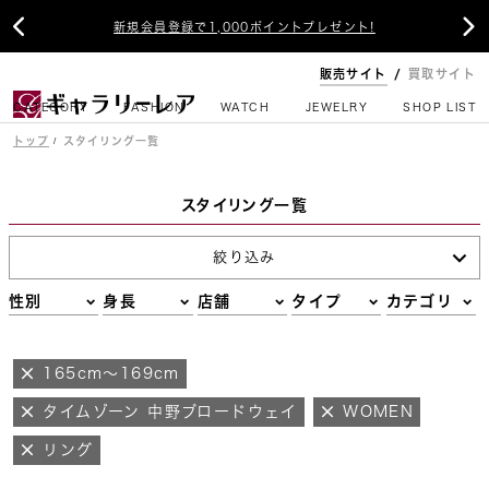


新規会員登録で1,000ポイントプレゼント!
販売サイト
買取サイト
CATEGORY
FASHION
WATCH
JEWELRY
SHOP LIST
トップ
スタイリング一覧
スタイリング一覧
絞り込み
性別
身長
店舗
タイプ
カテゴリ
165cm～169cm
タイムゾーン 中野ブロードウェイ
WOMEN
リング