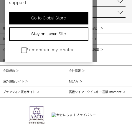
お問い合わせ
support.
当店について
Go to Global Store
店舗一覧
販売規約（店頭販売）
Stay on Japan Site
特定商取引法に基づく表示
個人情報保護方針
グローバルプライバシーポリシー
コンプライアンス憲章
Remember my choice
反社会的勢力に対する基本方針
腐敗防止
会員規約
会社情報
海外通販サイト
NBAA
ブランディア販売サイト
高級ワイン・ウイスキー通販 moment