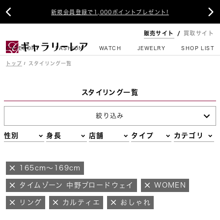


新規会員登録で1,000ポイントプレゼント!
販売サイト
買取サイト
CATEGORY
FASHION
WATCH
JEWELRY
SHOP LIST
トップ
スタイリング一覧
スタイリング一覧
絞り込み
性別
身長
店舗
タイプ
カテゴリ
165cm～169cm
タイムゾーン 中野ブロードウェイ
WOMEN
リング
カルティエ
おしゃれ