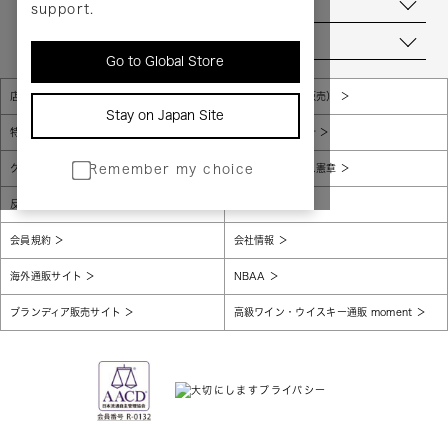
お問い合わせ
support.
当店について
Go to Global Store
店舗一覧
販売規約（店頭販売）
Stay on Japan Site
特定商取引法に基づく表示
個人情報保護方針
グローバルプライバシーポリシー
コンプライアンス憲章
Remember my choice
反社会的勢力に対する基本方針
腐敗防止
会員規約
会社情報
海外通販サイト
NBAA
ブランディア販売サイト
高級ワイン・ウイスキー通販 moment