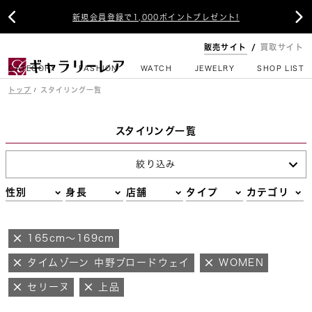


新規会員登録で1,000ポイントプレゼント!
販売サイト
買取サイト
CATEGORY
FASHION
WATCH
JEWELRY
SHOP LIST
トップ
スタイリング一覧
スタイリング一覧
絞り込み
性別
身長
店舗
タイプ
カテゴリ
165cm～169cm
タイムゾーン 中野ブロードウェイ
WOMEN
セリーヌ
上品