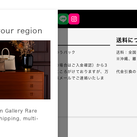
your region
配送について
送料に
配送業者：佐川急便・ゆうパック
送料：全国
※沖縄、離
ご注文確認（銀行振込の場合はご入金確認）から3
営業日以内のご出荷をこころがけておりますが、万
代金引換の
が一出荷が遅れる場合はメールでご連絡いたしま
す。
詳しくはこちら
n Gallery Rare
shipping, multi-