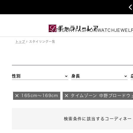
CATEGORY
FASHION
WATCH
JEWEL
トップ
スタイリング一覧
性別
身長
165cm～169cm
タイムゾーン 中野ブロードウ
検索条件に該当するコーディネー