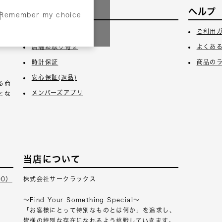
サービス
ヘルプ
Remember my choice
3日
ギフトラッピング
ご利用
店舗お取り寄せ
よくあ
時計保証
商品の
安心保証(返品)
る商
メンバーズアプリ
とな
当店について
00）
株式会社サークラックス
～Find Your Something Special～
「お客様にとって特別なものとは何か」を追求し、
皆様の特別な存在になれるよう挑戦していきます。