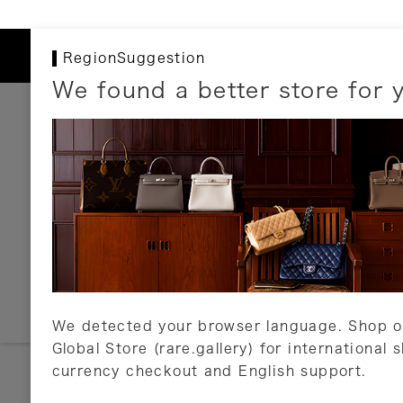
RegionSuggestion
We found a better store for 
お支払いについて
以下のお支払方法が利用可能です。
クレジットカード
ショッピングローン
銀行振込・郵便振替
代金引換
Amazon Pay
PayPay
auPay
メルペイ
店頭支払い
We detected your browser language. Shop o
Global Store (rare.gallery) for international 
詳しくはこちら
currency checkout and English support.