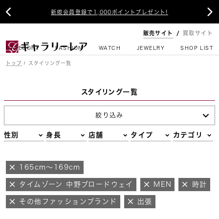


新規会員登録で1,000ポイントプレゼント!
販売サイト
買取サイト
CATEGORY
FASHION
WATCH
JEWELRY
SHOP LIST
トップ
スタイリング一覧
スタイリング一覧
絞り込み
性別
身長
店舗
タイプ
カテゴリ
165cm～169cm
タイムゾーン 中野ブロードウェイ
MEN
時計
その他ファッションブランド
出張