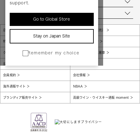
お問い合わせ
support.
当店について
Go to Global Store
店舗一覧
販売規約（店頭販売）
Stay on Japan Site
特定商取引法に基づく表示
個人情報保護方針
グローバルプライバシーポリシー
コンプライアンス憲章
Remember my choice
反社会的勢力に対する基本方針
腐敗防止
会員規約
会社情報
海外通販サイト
NBAA
ブランディア販売サイト
高級ワイン・ウイスキー通販 moment