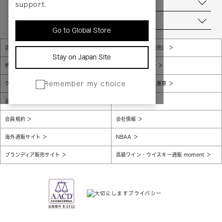
お問い合わせ
support.
当店について
Go to Global Store
店舗一覧
販売規約（店頭販売）
Stay on Japan Site
特定商取引法に基づく表示
個人情報保護方針
グローバルプライバシーポリシー
コンプライアンス憲章
Remember my choice
反社会的勢力に対する基本方針
腐敗防止
会員規約
会社情報
海外通販サイト
NBAA
ブランディア販売サイト
高級ワイン・ウイスキー通販 moment