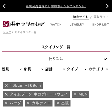


新規会員登録で1,000ポイントプレゼント!
販売サイト
買取サイト
CATEGORY
FASHION
WATCH
JEWELRY
SHOP LIST
トップ
スタイリング一覧
スタイリング一覧
絞り込み
性別
身長
店舗
タイプ
カテゴリ
165cm～169cm
タイムゾーン 中野ブロードウェイ
MEN
バッグ
カルティエ
出張