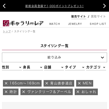


新規会員登録で1,000ポイントプレゼント!
販売サイト
買取サイト
CATEGORY
FASHION
WATCH
JEWELRY
SHOP LIST
トップ
スタイリング一覧
スタイリング一覧
絞り込み
性別
身長
店舗
タイプ
カテゴリ
165cm～169cm
青山表参道店
MEN
時計
ヴァンクリーフ＆アーペル
おしゃれ