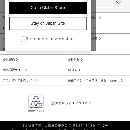
当店について
Go to Global Store
店舗一覧
販売規約（店頭販売）
Stay on Japan Site
特定商取引法に基づく表示
個人情報保護方針
グローバルプライバシーポリシー
コンプライアンス憲章
Remember my choice
反社会的勢力に対する基本方針
腐敗防止
会員規約
会社情報
海外通販サイト
NBAA
ブランディア販売サイト
高級ワイン・ウイスキー通販 moment
【古物商許可】
大阪府公安委員会 第621111601117号