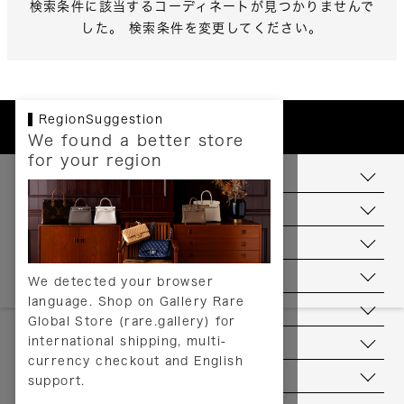
検索条件に該当するコーディネートが見つかりませんで
した。 検索条件を変更してください。
RegionSuggestion
We found a better store
for your region
お支払いについて
配送について
送料について
返品について
We detected your browser
language. Shop on Gallery Rare
サービス
Global Store (rare.gallery) for
international shipping, multi-
ヘルプ
currency checkout and English
お問い合わせ
support.