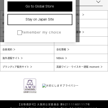
当店について
Go to Global Store
店舗一覧
販売規約（店頭販売）
Stay on Japan Site
特定商取引法に基づく表示
個人情報保護方針
グローバルプライバシーポリシー
コンプライアンス憲章
Remember my choice
反社会的勢力に対する基本方針
腐敗防止
会員規約
会社情報
海外通販サイト
NBAA
ブランディア販売サイト
高級ワイン・ウイスキー通販 moment
【古物商許可】
大阪府公安委員会 第621111601117号