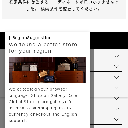
検索条件に該当するコーディネートが見つかりませんで
した。 検索条件を変更してください。
RegionSuggestion
We found a better store
for your region
お支払いについて
配送について
送料について
返品について
We detected your browser
language. Shop on Gallery Rare
サービス
Global Store (rare.gallery) for
international shipping, multi-
ヘルプ
currency checkout and English
お問い合わせ
support.