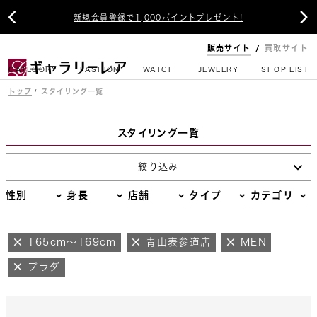


新規会員登録で1,000ポイントプレゼント!
販売サイト
買取サイト
CATEGORY
FASHION
WATCH
JEWELRY
SHOP LIST
トップ
スタイリング一覧
スタイリング一覧
絞り込み
性別
身長
店舗
タイプ
カテゴリ
165cm～169cm
青山表参道店
MEN
プラダ