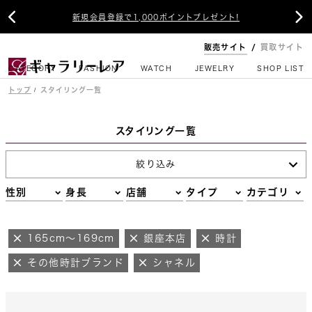


新規会員登録で1,000ポイントプレゼント!
販売サイト
買取サイト
CATEGORY
FASHION
WATCH
JEWELRY
SHOP LIST
トップ
スタイリング一覧
スタイリング一覧
絞り込み
性別
身長
店舗
タイプ
カテゴリ
165cm～169cm
銀座本店
時計
その他時計ブランド
シャネル