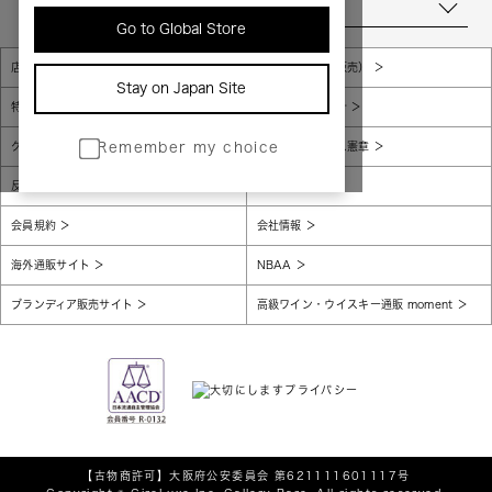
当店について
Go to Global Store
店舗一覧
販売規約（店頭販売）
Stay on Japan Site
特定商取引法に基づく表示
個人情報保護方針
グローバルプライバシーポリシー
コンプライアンス憲章
Remember my choice
反社会的勢力に対する基本方針
腐敗防止
会員規約
会社情報
海外通販サイト
NBAA
ブランディア販売サイト
高級ワイン・ウイスキー通販 moment
【古物商許可】
大阪府公安委員会 第621111601117号