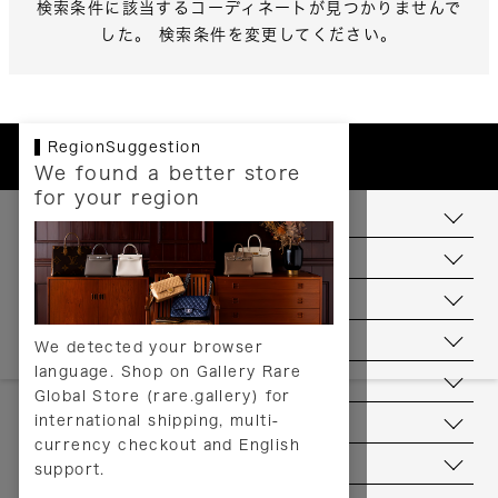
検索条件に該当するコーディネートが見つかりませんで
した。 検索条件を変更してください。
RegionSuggestion
We found a better store
for your region
お支払いについて
配送について
送料について
返品について
We detected your browser
language. Shop on Gallery Rare
サービス
Global Store (rare.gallery) for
international shipping, multi-
ヘルプ
currency checkout and English
お問い合わせ
support.