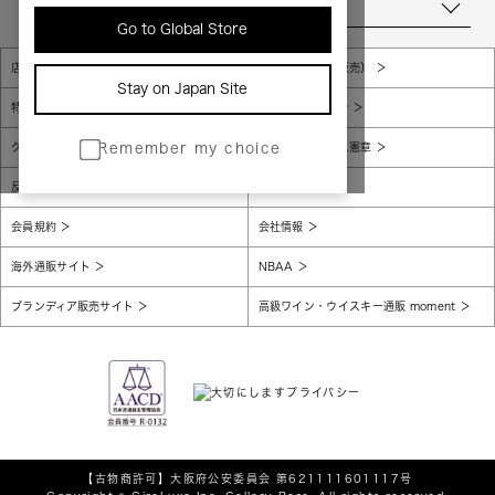
当店について
Go to Global Store
店舗一覧
販売規約（店頭販売）
Stay on Japan Site
特定商取引法に基づく表示
個人情報保護方針
グローバルプライバシーポリシー
コンプライアンス憲章
Remember my choice
反社会的勢力に対する基本方針
腐敗防止
会員規約
会社情報
海外通販サイト
NBAA
ブランディア販売サイト
高級ワイン・ウイスキー通販 moment
【古物商許可】
大阪府公安委員会 第621111601117号