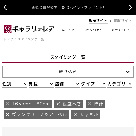


新規会員登録で1,000ポイントプレゼント!
販売サイト
買取サイト
CATEGORY
FASHION
WATCH
JEWELRY
SHOP LIST
トップ
スタイリング一覧
スタイリング一覧
絞り込み
性別
身長
店舗
タイプ
カテゴリ
165cm～169cm
銀座本店
時計
ヴァンクリーフ＆アーペル
シャネル