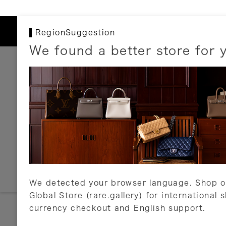
RegionSuggestion
We found a better store for 
お支払いについて
以下のお支払方法が利用可能です。
クレジットカード
ショッピングローン
銀行振込・郵便振替
代金引換
Amazon Pay
PayPay
auPay
メルペイ
店頭支払い
We detected your browser language. Shop o
Global Store (rare.gallery) for international 
詳しくはこちら
currency checkout and English support.