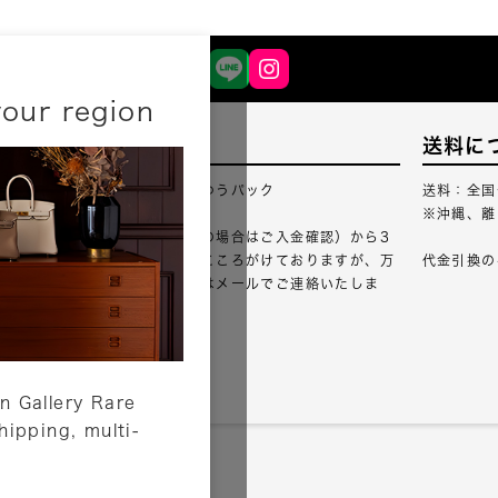
your region
配送について
送料に
配送業者：佐川急便・ゆうパック
送料：全国
※沖縄、離
ご注文確認（銀行振込の場合はご入金確認）から3
営業日以内のご出荷をこころがけておりますが、万
代金引換の
が一出荷が遅れる場合はメールでご連絡いたしま
す。
詳しくはこちら
n Gallery Rare
shipping, multi-