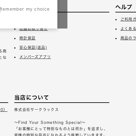
サービス
ヘルプ
Remember my choice
3日
ギフトラッピング
ご利用
店舗お取り寄せ
よくあ
時計保証
商品の
安心保証(返品)
る商
メンバーズアプリ
とな
当店について
00）
株式会社サークラックス
～Find Your Something Special～
「お客様にとって特別なものとは何か」を追求し、
皆様の特別な存在になれるよう挑戦していきます。