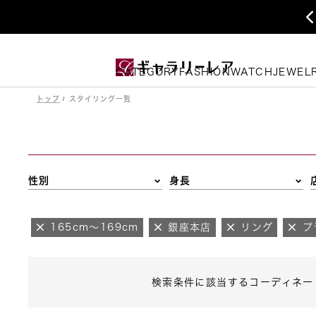
CATEGORY
FASHION
WATCH
JEWEL
トップ
スタイリング一覧
性別
身長
165cm～169cm
銀座本店
リング
プ
検索条件に該当するコーディネー