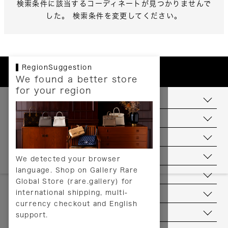
検索条件に該当するコーディネートが見つかりませんで
した。 検索条件を変更してください。
RegionSuggestion
We found a better store
for your region
お支払いについて
配送について
送料について
返品について
We detected your browser
language. Shop on Gallery Rare
サービス
Global Store (rare.gallery) for
international shipping, multi-
ヘルプ
currency checkout and English
お問い合わせ
support.