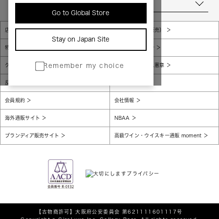
当店について
Go to Global Store
店舗一覧
販売規約（店頭販売）
Stay on Japan Site
特定商取引法に基づく表示
個人情報保護方針
グローバルプライバシーポリシー
コンプライアンス憲章
Remember my choice
反社会的勢力に対する基本方針
腐敗防止
会員規約
会社情報
海外通販サイト
NBAA
ブランディア販売サイト
高級ワイン・ウイスキー通販 moment
【古物商許可】
大阪府公安委員会 第621111601117号