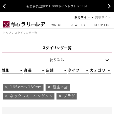


新規会員登録で1,000ポイントプレゼント!
販売サイト
買取サイト
CATEGORY
FASHION
WATCH
JEWELRY
SHOP LIST
トップ
スタイリング一覧
スタイリング一覧
絞り込み
性別
身長
店舗
タイプ
カテゴリ
165cm～169cm
銀座本店
ネックレス・ペンダント
プラダ