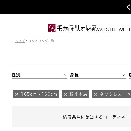
CATEGORY
FASHION
WATCH
JEWEL
トップ
スタイリング一覧
性別
身長
165cm～169cm
銀座本店
ネックレス・
検索条件に該当するコーディネー