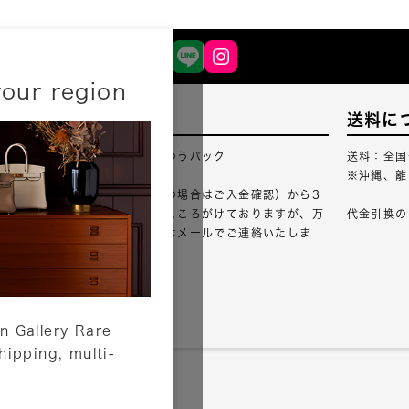
your region
配送について
送料に
配送業者：佐川急便・ゆうパック
送料：全国
※沖縄、離
ご注文確認（銀行振込の場合はご入金確認）から3
営業日以内のご出荷をこころがけておりますが、万
代金引換の
が一出荷が遅れる場合はメールでご連絡いたしま
す。
詳しくはこちら
n Gallery Rare
shipping, multi-