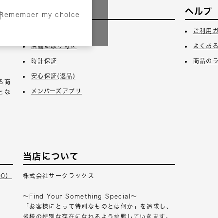
サービス
ヘルプ
Remember my choice
3日
ギフトラッピング
ご利用
店舗お取り寄せ
よくあ
時計保証
商品の
安心保証(返品)
る商
メンバーズアプリ
とな
当店について
00）
株式会社サークラックス
～Find Your Something Special～
「お客様にとって特別なものとは何か」を追求し、
皆様の特別な存在になれるよう挑戦していきます。