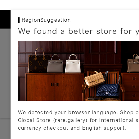
RegionSuggestion
We found a better store for 
お支払いについて
以下のお支払方法が利用可能です。
クレジットカード
ショッピングローン
銀行振込・郵便振替
代金引換
Amazon Pay
PayPay
auPay
メルペイ
店頭支払い
We detected your browser language. Shop o
Global Store (rare.gallery) for international 
詳しくはこちら
currency checkout and English support.