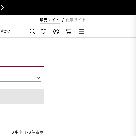

販売サイト
買取サイト
すか?
リ
3
件中
1
-
3
件表示