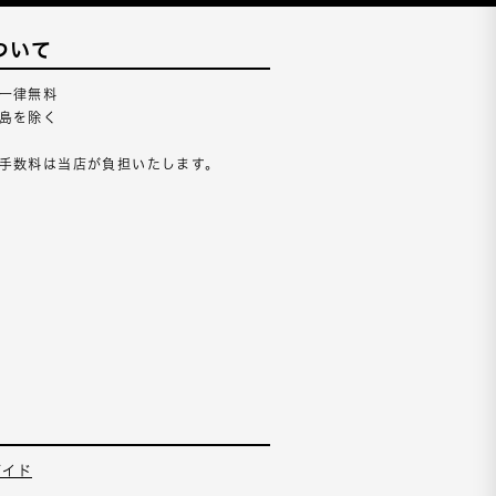
ついて
一律無料
島を除く
手数料は当店が負担いたします。
ガイド