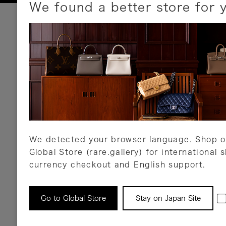
We found a better store for 
お支払いについて
以下のお支払方法が利用可能です。
クレジットカード
ショッピングローン
銀行振込・郵便振替
代金引換
Amazon Pay
PayPay
auPay
メルペイ
店頭支払い
We detected your browser language. Shop o
Global Store (rare.gallery) for international 
詳しくはこちら
currency checkout and English support.
返品について
Go to Global Store
Stay on Japan Site
返品可能な対象商品に限り、商品の受け取り後
以内にご連絡ください。