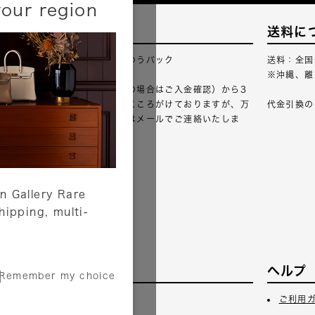
your region
配送について
送料に
配送業者：佐川急便・ゆうパック
送料：全国
※沖縄、離
ご注文確認（銀行振込の場合はご入金確認）から3
営業日以内のご出荷をこころがけておりますが、万
代金引換の
が一出荷が遅れる場合はメールでご連絡いたしま
す。
詳しくはこちら
n Gallery Rare
shipping, multi-
サービス
ヘルプ
Remember my choice
3日
ギフトラッピング
ご利用