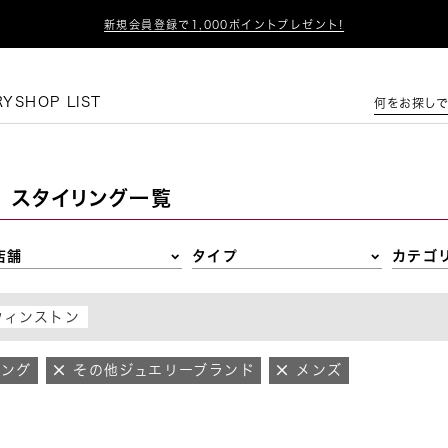

新規会員登録で1,000ポイントプレゼント!
この条件で絞り込む
RY
SHOP LIST
何をお探しで
スタイリング一覧
店舗
タイプ
カテゴ
ウィンストン
リング
その他ジュエリーブランド
メンズ