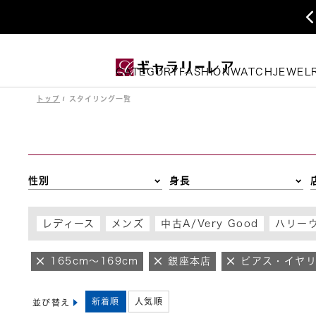
CATEGORY
FASHION
WATCH
JEWEL
トップ
スタイリング一覧
性別
身長
レディース
メンズ
中古A/Very Good
ハリー
165cm～169cm
銀座本店
ピアス・イヤ
新着順
人気順
並び替え