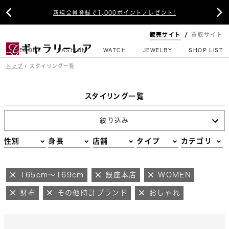


新規会員登録で1,000ポイントプレゼント!
販売サイト
買取サイト
CATEGORY
FASHION
WATCH
JEWELRY
SHOP LIST
トップ
スタイリング一覧
スタイリング一覧
絞り込み
性別
身長
店舗
タイプ
カテゴリ
165cm～169cm
銀座本店
WOMEN
財布
その他時計ブランド
おしゃれ