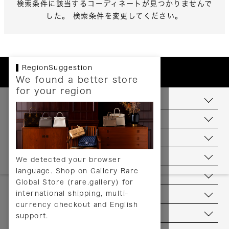
検索条件に該当するコーディネートが見つかりませんで
した。 検索条件を変更してください。
RegionSuggestion
We found a better store
for your region
お支払いについて
配送について
送料について
返品について
We detected your browser
language. Shop on Gallery Rare
サービス
Global Store (rare.gallery) for
international shipping, multi-
ヘルプ
currency checkout and English
お問い合わせ
support.