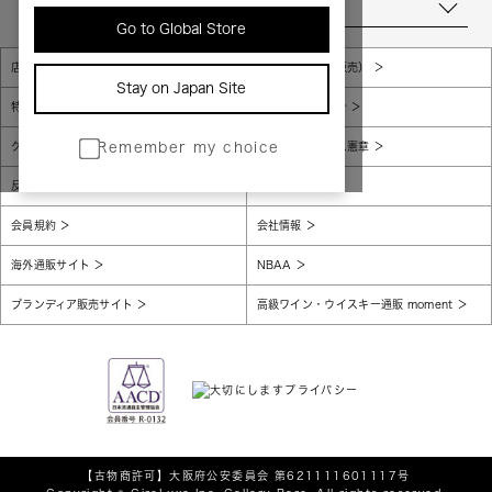
当店について
Go to Global Store
店舗一覧
販売規約（店頭販売）
Stay on Japan Site
特定商取引法に基づく表示
個人情報保護方針
グローバルプライバシーポリシー
コンプライアンス憲章
Remember my choice
反社会的勢力に対する基本方針
腐敗防止
会員規約
会社情報
海外通販サイト
NBAA
ブランディア販売サイト
高級ワイン・ウイスキー通販 moment
【古物商許可】
大阪府公安委員会 第621111601117号