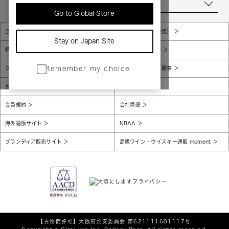
当店について
Go to Global Store
店舗一覧
販売規約（店頭販売）
Stay on Japan Site
特定商取引法に基づく表示
個人情報保護方針
グローバルプライバシーポリシー
コンプライアンス憲章
Remember my choice
反社会的勢力に対する基本方針
腐敗防止
会員規約
会社情報
海外通販サイト
NBAA
ブランディア販売サイト
高級ワイン・ウイスキー通販 moment
【古物商許可】
大阪府公安委員会 第621111601117号