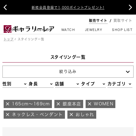


新規会員登録で1,000ポイントプレゼント!
販売サイト
買取サイト
CATEGORY
FASHION
WATCH
JEWELRY
SHOP LIST
トップ
スタイリング一覧
スタイリング一覧
絞り込み
性別
身長
店舗
タイプ
カテゴリ
165cm～169cm
銀座本店
WOMEN
ネックレス・ペンダント
おしゃれ