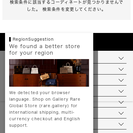
検索条件に該当するコーディネートが見つかりませんで
した。 検索条件を変更してください。
RegionSuggestion
We found a better store
for your region
お支払いについて
配送について
送料について
返品について
We detected your browser
language. Shop on Gallery Rare
サービス
Global Store (rare.gallery) for
international shipping, multi-
ヘルプ
currency checkout and English
お問い合わせ
support.