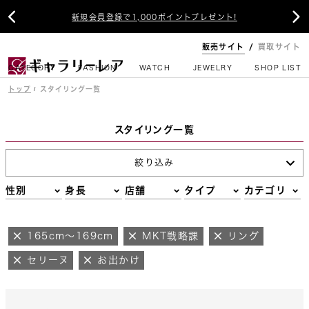


新規会員登録で1,000ポイントプレゼント!
販売サイト
買取サイト
CATEGORY
FASHION
WATCH
JEWELRY
SHOP LIST
トップ
スタイリング一覧
スタイリング一覧
絞り込み
性別
身長
店舗
タイプ
カテゴリ
165cm～169cm
MKT戦略課
リング
セリーヌ
お出かけ