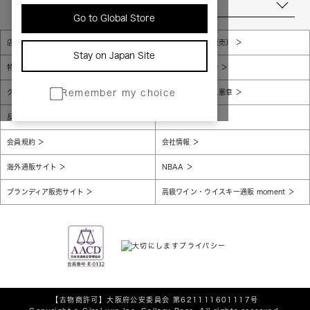
当店について
Go to Global Store
店舗一覧
販売規約（店頭販売）
Stay on Japan Site
特定商取引法に基づく表示
個人情報保護方針
グローバルプライバシーポリシー
コンプライアンス憲章
Remember my choice
反社会的勢力に対する基本方針
腐敗防止
会員規約
会社情報
海外通販サイト
NBAA
ブランディア販売サイト
高級ワイン・ウイスキー通販 moment
【古物商許可】
大阪府公安委員会 第621111601117号