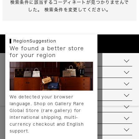
検索条件に該当するコーディネートが見つかりませんで
した。 検索条件を変更してください。
RegionSuggestion
We found a better store
for your region
お支払いについて
配送について
送料について
返品について
We detected your browser
language. Shop on Gallery Rare
サービス
Global Store (rare.gallery) for
international shipping, multi-
ヘルプ
currency checkout and English
お問い合わせ
support.