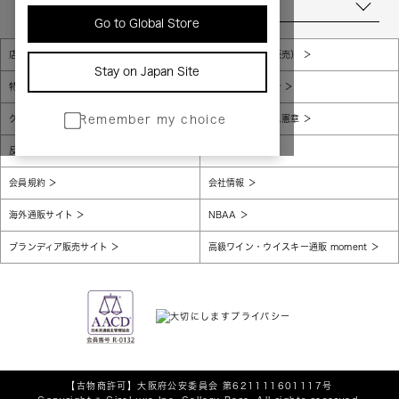
当店について
Go to Global Store
店舗一覧
販売規約（店頭販売）
Stay on Japan Site
特定商取引法に基づく表示
個人情報保護方針
グローバルプライバシーポリシー
コンプライアンス憲章
Remember my choice
反社会的勢力に対する基本方針
腐敗防止
会員規約
会社情報
海外通販サイト
NBAA
ブランディア販売サイト
高級ワイン・ウイスキー通販 moment
【古物商許可】
大阪府公安委員会 第621111601117号