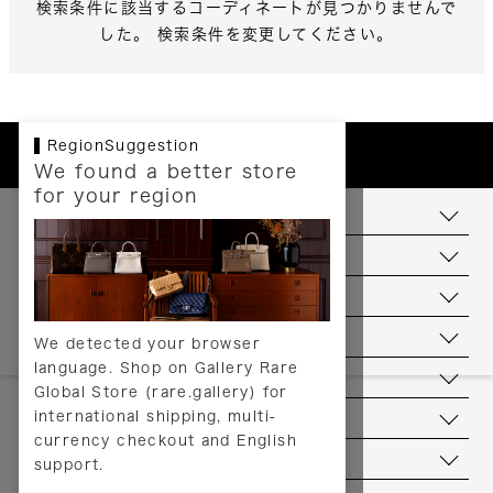
検索条件に該当するコーディネートが見つかりませんで
した。 検索条件を変更してください。
RegionSuggestion
We found a better store
for your region
お支払いについて
配送について
送料について
返品について
We detected your browser
language. Shop on Gallery Rare
サービス
Global Store (rare.gallery) for
international shipping, multi-
ヘルプ
currency checkout and English
お問い合わせ
support.