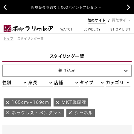


新規会員登録で1,000ポイントプレゼント!
販売サイト
買取サイト
CATEGORY
FASHION
WATCH
JEWELRY
SHOP LIST
トップ
スタイリング一覧
スタイリング一覧
絞り込み
性別
身長
店舗
タイプ
カテゴリ
165cm～169cm
MKT戦略課
ネックレス・ペンダント
シャネル