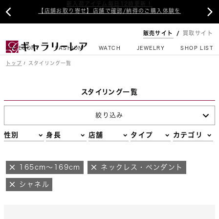
新入荷アイテム毎日12時更新！


【店舗お取り寄せ】店舗で確認/納得のご購入体験を
販売サイト
買取サイト
CATEGORY
FASHION
WATCH
JEWELRY
SHOP LIST
トップ
スタイリング一覧
スタイリング一覧
絞り込み
性別
身長
店舗
タイプ
カテゴリ
165cm～169cm
ネックレス・ペンダント
シャネル