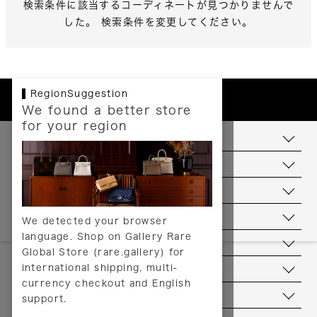
検索条件に該当するコーディネートが見つかりませんで
した。 検索条件を変更してください。
RegionSuggestion
We found a better store
for your region
お支払いについて
配送について
送料について
返品について
We detected your browser
language. Shop on Gallery Rare
サービス
Global Store (rare.gallery) for
international shipping, multi-
ヘルプ
currency checkout and English
お問い合わせ
support.