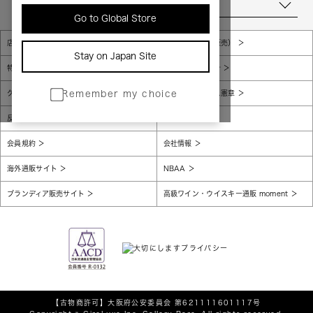
当店について
Go to Global Store
店舗一覧
販売規約（店頭販売）
Stay on Japan Site
特定商取引法に基づく表示
個人情報保護方針
グローバルプライバシーポリシー
コンプライアンス憲章
Remember my choice
反社会的勢力に対する基本方針
腐敗防止
会員規約
会社情報
海外通販サイト
NBAA
ブランディア販売サイト
高級ワイン・ウイスキー通販 moment
【古物商許可】
大阪府公安委員会 第621111601117号