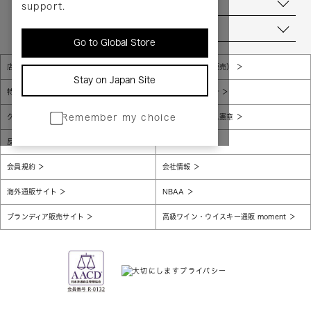
お問い合わせ
support.
当店について
Go to Global Store
店舗一覧
販売規約（店頭販売）
Stay on Japan Site
特定商取引法に基づく表示
個人情報保護方針
グローバルプライバシーポリシー
コンプライアンス憲章
Remember my choice
反社会的勢力に対する基本方針
腐敗防止
会員規約
会社情報
海外通販サイト
NBAA
ブランディア販売サイト
高級ワイン・ウイスキー通販 moment