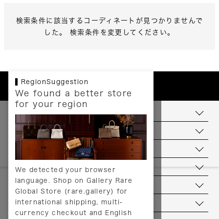
検索条件に該当するコーディネートが見つかりませんで
した。 検索条件を変更してください。
RegionSuggestion
We found a better store
for your region
お支払いについて
配送について
送料について
返品について
We detected your browser
language. Shop on Gallery Rare
サービス
Global Store (rare.gallery) for
international shipping, multi-
ヘルプ
currency checkout and English