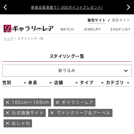


新規会員登録で1,000ポイントプレゼント!
販売サイト
買取サイト
CATEGORY
FASHION
WATCH
JEWELRY
SHOP LIST
トップ
スタイリング一覧
スタイリング一覧
絞り込み
性別
身長
店舗
タイプ
カテゴリ
165cm～169cm
ギャラリーレア
公式通販サイト
ヴァンクリーフ＆アーペル
おしゃれ