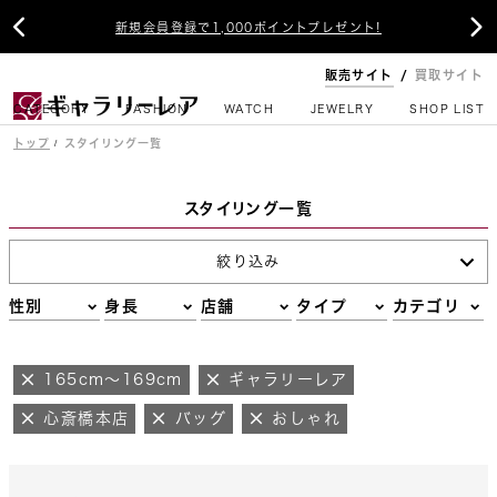


新規会員登録で1,000ポイントプレゼント!
販売サイト
買取サイト
CATEGORY
FASHION
WATCH
JEWELRY
SHOP LIST
トップ
スタイリング一覧
スタイリング一覧
絞り込み
性別
身長
店舗
タイプ
カテゴリ
165cm～169cm
ギャラリーレア
心斎橋本店
バッグ
おしゃれ