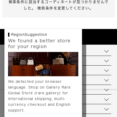
検索条件に該当するコーディネートが見つかりませんで
した。 検索条件を変更してください。
RegionSuggestion
We found a better store
for your region
お支払いについて
配送について
送料について
返品について
We detected your browser
language. Shop on Gallery Rare
サービス
Global Store (rare.gallery) for
international shipping, multi-
ヘルプ
currency checkout and English
お問い合わせ
support.