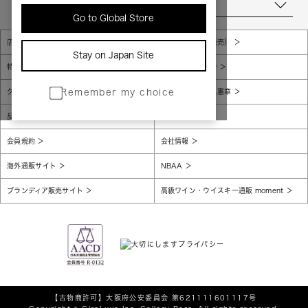
当店について
Go to Global Store
店舗一覧
販売規約（店頭販売）
Stay on Japan Site
特定商取引法に基づく表示
個人情報保護方針
グローバルプライバシーポリシー
コンプライアンス憲章
Remember my choice
反社会的勢力に対する基本方針
腐敗防止
会員規約
会社情報
海外通販サイト
NBAA
ブランディア販売サイト
高級ワイン・ウイスキー通販 moment
【古物商許可】
大阪府公安委員会 第621111601117号