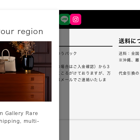
your region
配送について
送料に
配送業者：佐川急便・ゆうパック
送料：全国
※沖縄、離
ご注文確認（銀行振込の場合はご入金確認）から3
営業日以内のご出荷をこころがけておりますが、万
代金引換の
が一出荷が遅れる場合はメールでご連絡いたしま
す。
詳しくはこちら
n Gallery Rare
shipping, multi-