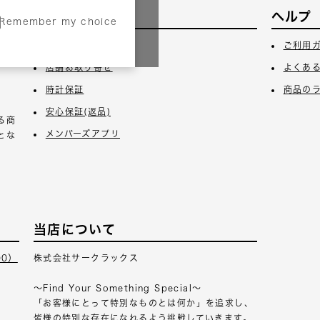
サービス
ヘルプ
Remember my choice
3日
ギフトラッピング
ご利用
店舗お取り寄せ
よくあ
時計保証
商品の
安心保証(返品)
る商
メンバーズアプリ
とな
当店について
00）
株式会社サークラックス
～Find Your Something Special～
「お客様にとって特別なものとは何か」を追求し、
皆様の特別な存在になれるよう挑戦していきます。