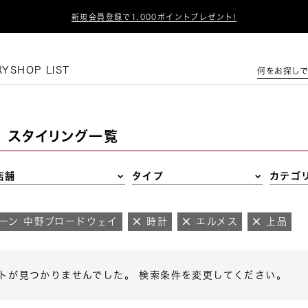

新規会員登録で1,000ポイントプレゼント!
この条件で絞り込む
RY
SHOP LIST
何をお探しで
スタイリング一覧
店舗
タイプ
カテゴ
ーン 中野ブロードウェイ
時計
エルメス
上品
トが見つかりませんでした。 検索条件を変更してください。