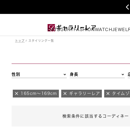
CATEGORY
FASHION
WATCH
JEWEL
トップ
スタイリング一覧
性別
身長
165cm～169cm
ギャラリーレア
タイムゾ
検索条件に該当するコーディネー