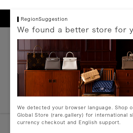
RegionSuggestion
We found a better store for 
お支払いについて
以下のお支払方法が利用可能です。
クレジットカード
ショッピングローン
銀行振込・郵便振替
代金引換
Amazon Pay
PayPay
auPay
メルペイ
店頭支払い
We detected your browser language. Shop o
Global Store (rare.gallery) for international 
詳しくはこちら
currency checkout and English support.