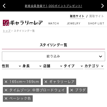


新規会員登録で1,000ポイントプレゼント!
販売サイト
買取サイト
CATEGORY
FASHION
WATCH
JEWELRY
SHOP LIST
トップ
スタイリング一覧
スタイリング一覧
絞り込み
性別
身長
店舗
タイプ
カテゴリ
165cm～169cm
ギャラリーレア
タイムゾーン 中野ブロードウェイ
プラダ
ベーシック色