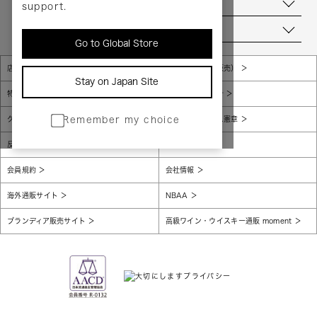
お問い合わせ
support.
当店について
Go to Global Store
店舗一覧
販売規約（店頭販売）
Stay on Japan Site
特定商取引法に基づく表示
個人情報保護方針
グローバルプライバシーポリシー
コンプライアンス憲章
Remember my choice
反社会的勢力に対する基本方針
腐敗防止
会員規約
会社情報
海外通販サイト
NBAA
ブランディア販売サイト
高級ワイン・ウイスキー通販 moment