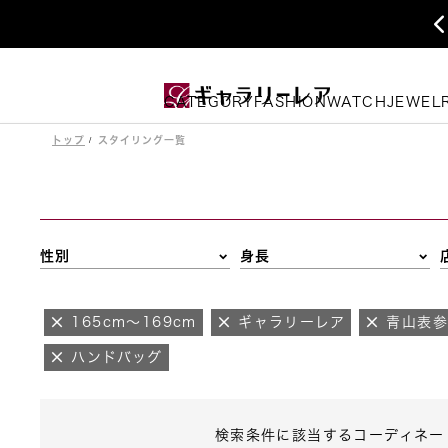
CATEGORY
FASHION
WATCH
JEWEL
トップ
スタイリング一覧
性別
身長
165cm～169cm
ギャラリーレア
青山表
ハンドバッグ
検索条件に該当するコーディネー