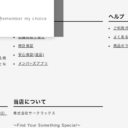
サービス
ヘルプ
Remember my choice
3日
ギフトラッピング
ご利用
店舗お取り寄せ
よくあ
時計保証
商品の
安心保証(返品)
る商
メンバーズアプリ
とな
当店について
00）
株式会社サークラックス
～Find Your Something Special～