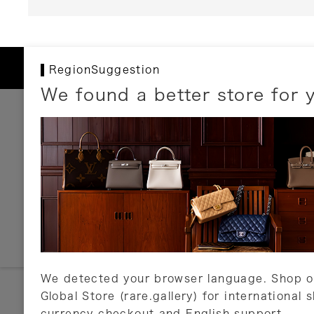
RegionSuggestion
We found a better store for 
お支払いについて
以下のお支払方法が利用可能です。
クレジットカード
ショッピングローン
銀行振込・郵便振替
代金引換
Amazon Pay
PayPay
auPay
メルペイ
店頭支払い
We detected your browser language. Shop o
Global Store (rare.gallery) for international 
詳しくはこちら
currency checkout and English support.