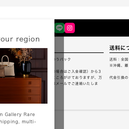
your region
配送について
送料に
配送業者：佐川急便・ゆうパック
送料：全国
※沖縄、離
ご注文確認（銀行振込の場合はご入金確認）から3
営業日以内のご出荷をこころがけておりますが、万
代金引換の
が一出荷が遅れる場合はメールでご連絡いたしま
す。
詳しくはこちら
n Gallery Rare
shipping, multi-