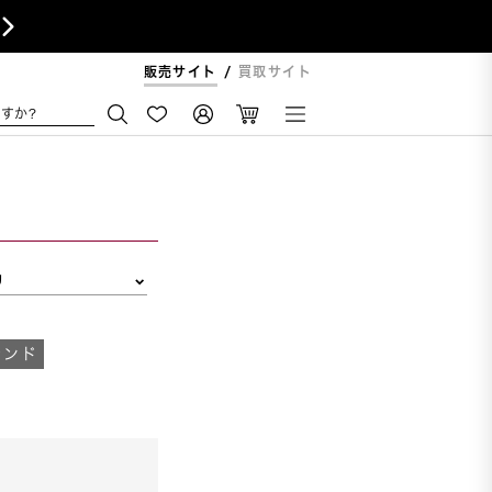

販売サイト
買取サイト
すか?
リ
ランド