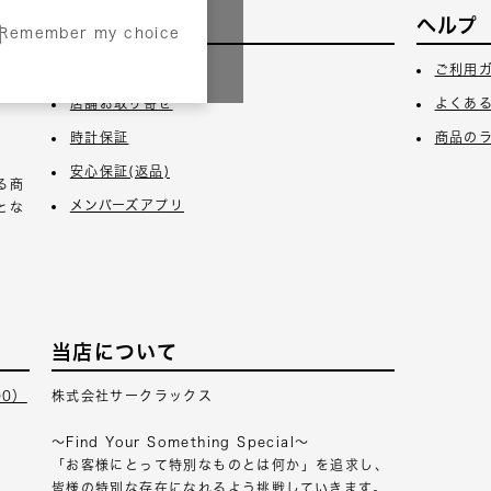
サービス
ヘルプ
Remember my choice
3日
ギフトラッピング
ご利用
店舗お取り寄せ
よくあ
時計保証
商品の
安心保証(返品)
る商
メンバーズアプリ
とな
当店について
00）
株式会社サークラックス
～Find Your Something Special～
「お客様にとって特別なものとは何か」を追求し、
皆様の特別な存在になれるよう挑戦していきます。