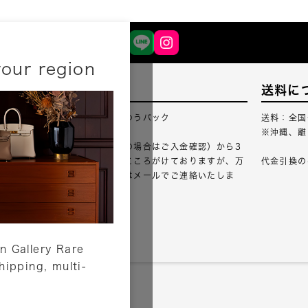
your region
配送について
送料に
配送業者：佐川急便・ゆうパック
送料：全国
※沖縄、離
ご注文確認（銀行振込の場合はご入金確認）から3
営業日以内のご出荷をこころがけておりますが、万
代金引換の
が一出荷が遅れる場合はメールでご連絡いたしま
す。
詳しくはこちら
n Gallery Rare
shipping, multi-