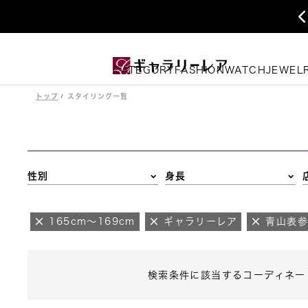
CATEGORY
FASHION
WATCH
JEWEL
トップ
スタイリング一覧
性別
身長
165cm～169cm
ギャラリーレア
青山表
検索条件に該当するコーディネー