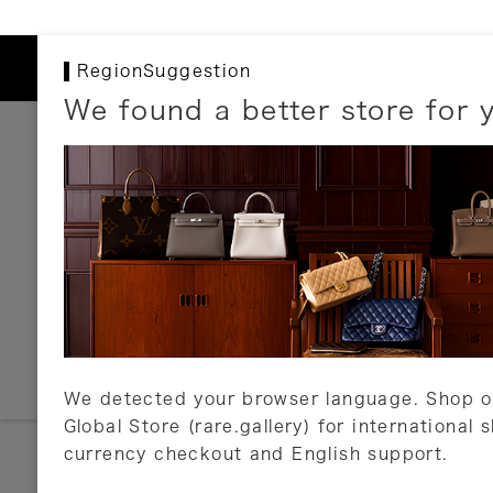
RegionSuggestion
We found a better store for 
お支払いについて
以下のお支払方法が利用可能です。
クレジットカード
ショッピングローン
銀行振込・郵便振替
代金引換
Amazon Pay
PayPay
auPay
メルペイ
店頭支払い
We detected your browser language. Shop o
Global Store (rare.gallery) for international 
詳しくはこちら
currency checkout and English support.