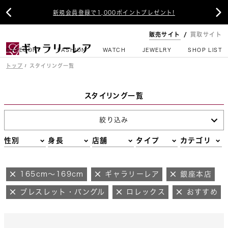


新規会員登録で1,000ポイントプレゼント!
販売サイト
買取サイト
CATEGORY
FASHION
WATCH
JEWELRY
SHOP LIST
トップ
スタイリング一覧
スタイリング一覧
絞り込み
性別
身長
店舗
タイプ
カテゴリ
165cm～169cm
ギャラリーレア
銀座本店
ブレスレット・バングル
ロレックス
おすすめ