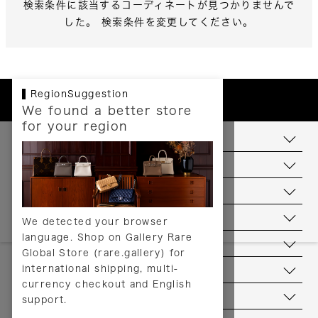
検索条件に該当するコーディネートが見つかりませんで
した。 検索条件を変更してください。
RegionSuggestion
We found a better store
for your region
お支払いについて
配送について
送料について
返品について
We detected your browser
language. Shop on Gallery Rare
サービス
Global Store (rare.gallery) for
international shipping, multi-
ヘルプ
currency checkout and English
お問い合わせ
support.